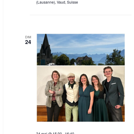
(Lausanne), Vaud, Suisse
DIM
24
24 mai @ 15:30
-
16:40