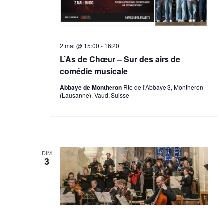
u
d
i
e
a
g
s
t
a
e
É
2 mai @ 15:00
-
16:20
t
.
L’As de Chœur – Sur des airs de
v
i
comédie musicale
è
o
Abbaye de Montheron
Rte de l’Abbaye 3, Montheron
n
n
(Lausanne), Vaud, Suisse
e
d
m
e
e
v
n
u
DIM
3
t
e
s
É
v
è