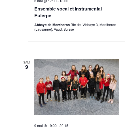
3 mai @ 17:00
-
18:00
n
Ensemble vocal et instrumental
e
Euterpe
m
Abbaye de Montheron
Rte de l’Abbaye 3, Montheron
e
(Lausanne), Vaud, Suisse
n
t
s
SAM
9
9 mai @ 19:00
-
20:15