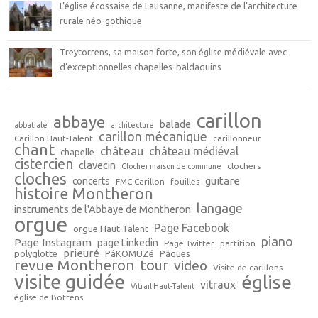
L’église écossaise de Lausanne, manifeste de l’architecture
rurale néo-gothique
Treytorrens, sa maison forte, son église médiévale avec
d’exceptionnelles chapelles-baldaquins
carillon
abbaye
balade
abbatiale
architecture
carillon mécanique
Carillon Haut-Talent
carillonneur
chant
château
château médiéval
chapelle
cistercien
clavecin
clochers
Clocher maison de commune
cloches
guitare
concerts
FMC Carillon
fouilles
histoire Montheron
langage
instruments de l'Abbaye de Montheron
orgue
Page Facebook
orgue Haut-Talent
piano
Page Instagram
page Linkedin
Page Twitter
partition
prieuré
polyglotte
PâKOMUZé
Pâques
revue Montheron
tour
video
Visite de carillons
visite guidée
église
vitraux
Vitrail Haut-Talent
église de Bottens