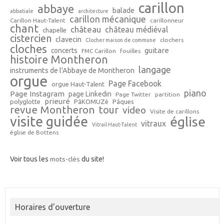
carillon
abbaye
balade
abbatiale
architecture
carillon mécanique
Carillon Haut-Talent
carillonneur
chant
château
château médiéval
chapelle
cistercien
clavecin
clochers
Clocher maison de commune
cloches
guitare
concerts
FMC Carillon
fouilles
histoire Montheron
langage
instruments de l'Abbaye de Montheron
orgue
Page Facebook
orgue Haut-Talent
piano
Page Instagram
page Linkedin
Page Twitter
partition
prieuré
polyglotte
PâKOMUZé
Pâques
revue Montheron
tour
video
Visite de carillons
visite guidée
église
vitraux
Vitrail Haut-Talent
église de Bottens
Voir tous les
mots-clés
du site!
Horaires d’ouverture