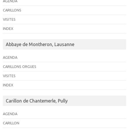
AGENDA
É
v
CARILLONS
è
VISITES
n
INDEX
e
m
Abbaye de Montheron, Lausanne
e
AGENDA
n
t
CARILLONS ORGUES
s
VISITES
INDEX
Carillon de Chantemerle, Pully
AGENDA
CARILLON