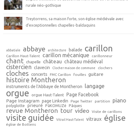
rurale néo-gothique
Treytorrens, sa maison forte, son église médiévale avec
d’exceptionnelles chapelles-baldaquins
carillon
abbaye
balade
abbatiale
architecture
carillon mécanique
Carillon Haut-Talent
carillonneur
chant
château
château médiéval
chapelle
cistercien
clavecin
clochers
Clocher maison de commune
cloches
guitare
concerts
FMC Carillon
fouilles
histoire Montheron
langage
instruments de l'Abbaye de Montheron
orgue
Page Facebook
orgue Haut-Talent
piano
Page Instagram
page Linkedin
Page Twitter
partition
prieuré
polyglotte
PâKOMUZé
Pâques
revue Montheron
tour
video
Visite de carillons
visite guidée
église
vitraux
Vitrail Haut-Talent
église de Bottens