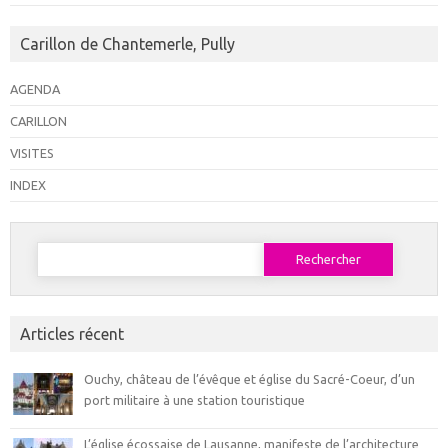
É
v
Carillon de Chantemerle, Pully
è
n
AGENDA
e
CARILLON
m
VISITES
e
INDEX
n
t
Rechercher :
s
Articles récent
Ouchy, château de l’évêque et église du Sacré-Coeur, d’un
port militaire à une station touristique
L’église écossaise de Lausanne, manifeste de l’architecture