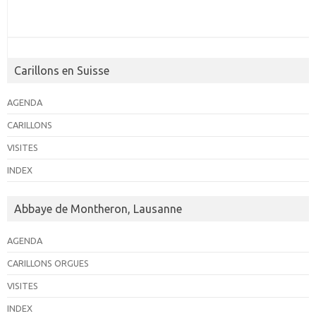
n
u
e
a
n
v
v
e
u
d
i
Carillons en Suisse
e
a
g
s
t
a
AGENDA
e
É
t
CARILLONS
.
v
i
VISITES
è
o
INDEX
n
n
e
d
Abbaye de Montheron, Lausanne
m
e
e
v
AGENDA
n
u
CARILLONS ORGUES
t
e
VISITES
s
INDEX