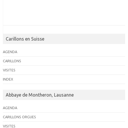
n
e
m
e
n
Carillons en Suisse
t
AGENDA
s
CARILLONS
VISITES
INDEX
Abbaye de Montheron, Lausanne
AGENDA
CARILLONS ORGUES
VISITES