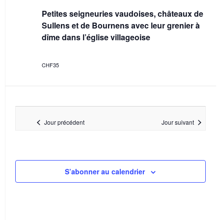
u
d
i
Petites seigneuries vaudoises, châteaux de
e
a
g
Sullens et de Bournens avec leur grenier à
s
t
a
dîme dans l’église villageoise
e
É
t
.
v
i
CHF35
è
o
n
n
e
d
m
e
Jour précédent
Jour suivant
e
v
n
u
t
e
S’abonner au calendrier
s
É
v
è