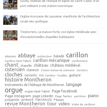
Ouchy, château de l’évêque et église du Sacré-Coeur, d’un
port militaire à une station touristique
L’église écossaise de Lausanne, manifeste de l’architecture
rurale néo-gothique
Treytorrens, sa maison forte, son église médiévale avec
d’exceptionnelles chapelles-baldaquins
carillon
abbaye
balade
abbatiale
architecture
carillon mécanique
Carillon Haut-Talent
carillonneur
chant
château
château médiéval
chapelle
cistercien
clavecin
clochers
Clocher maison de commune
cloches
guitare
concerts
FMC Carillon
fouilles
histoire Montheron
langage
instruments de l'Abbaye de Montheron
orgue
Page Facebook
orgue Haut-Talent
piano
Page Instagram
page Linkedin
Page Twitter
partition
prieuré
polyglotte
PâKOMUZé
Pâques
revue Montheron
tour
video
Visite de carillons