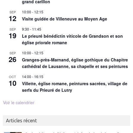
grand carillon
10:00
-
12:15
SEP
12
Visite guidée de Villeneuve au Moyen Age
9:30
-
11:45
SEP
19
Le prieuré bénédictin viticole de Grandson et son
église priorale romane
10:00
-
12:15
SEP
26
Granges-près-Marnand, église gothique du Chapitre
cathédral de Lausanne, sa chapelle et ses peintures
14:00
-
16:15
OCT
10
Villette, église romane, peintures sacrées, village de
serfs du Prieuré de Lutry
Voir le calendrier
Articles récent