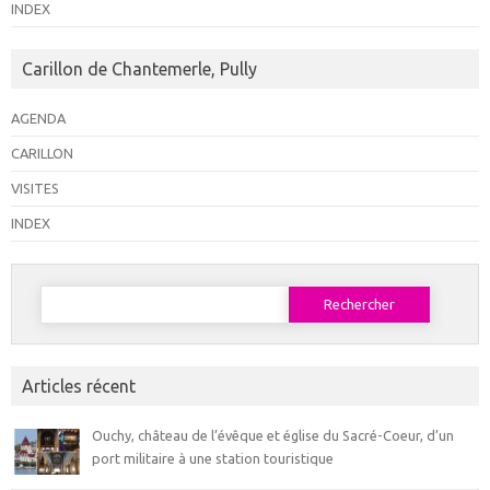
É
INDEX
v
è
Carillon de Chantemerle, Pully
n
AGENDA
e
CARILLON
m
e
VISITES
n
INDEX
t
s
Rechercher :
Articles récent
Ouchy, château de l’évêque et église du Sacré-Coeur, d’un
port militaire à une station touristique