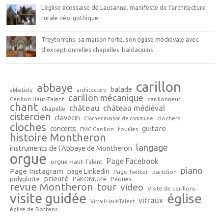
L’église écossaise de Lausanne, manifeste de l’architecture
rurale néo-gothique
Treytorrens, sa maison forte, son église médiévale avec
d’exceptionnelles chapelles-baldaquins
carillon
abbaye
balade
abbatiale
architecture
carillon mécanique
Carillon Haut-Talent
carillonneur
chant
château
château médiéval
chapelle
cistercien
clavecin
clochers
Clocher maison de commune
cloches
guitare
concerts
FMC Carillon
fouilles
histoire Montheron
langage
instruments de l'Abbaye de Montheron
orgue
Page Facebook
orgue Haut-Talent
piano
Page Instagram
page Linkedin
Page Twitter
partition
prieuré
polyglotte
PâKOMUZé
Pâques
revue Montheron
tour
video
Visite de carillons
visite guidée
église
vitraux
Vitrail Haut-Talent
église de Bottens