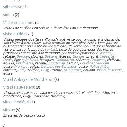
ville neuve
(1)
violon
(2)
Visite de carillons
(4)
Visites de carillons en Suisse, à dates fixes ou sur demande
visite guidée
(77)
Visites guidées du site carillons.ch, soit visite pour groupes à la demande,
soit visites à dates fixes sur inscription ou avec libre accès. Vous pouvez
aussi réserver une visite privée à la date de votre choix et sur le thème de
votre choix sur la page de
contact
. Liste de quelques-unes des visites
proposées sur ce site à la demande, par ordre alphabétique:
Assens
,
retable,
Bercher
, cloches,
Bottens
, églises,
Bursins
, prieuré,
Châtel St-
Denis
, église,
Daillens
, fresques,
Dommartin
, château,
Échallens
, château,
églises,
Étagnières
, retable,
Froideville
, carillon,
Goumoens-la-Ville
,
église,
Morrens
, église,
Oulens-sous-Échallens
, église,
Poliez-Pittet
,
clochers,
Pully
, carillon,
Pully
, Prieuré,
St-Maurice
, carillon,
Villars-le-Terroir
,
église.
Vitrail Abbaye de Montheron
(2)
Vitrail Haut-Talent
(3)
Vitraux des églises et chapelles de la paroisse du Haut-Talent (Morrens,
Montheron, Cugy, Froideville, Bretigny).
vitrail médiéval
(1)
vitraux
(9)
Site avec de beaux vitraux