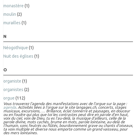
monastère
(1)
moulin
(2)
murailles
(1)
N
Néogothique
(1)
Nuit des églises
(1)
O
organiste
(1)
organistes
(2)
orgue
(112)
Vous trouverez l'agenda des manifestations avec de l'orgue sur la page :
agenda
. Activités liées à l’orgue sur le site langages.ch, concerts, stages
musicaux, excursions, … Brillance, éclat tonnerre et paysages, en douceur
ou en foudre qui plus que toi les contrastes peut dire en parole d’en haut,
voix du ciel, voix de Dieu, tu es l’au-delà, la musique d’ailleurs, celle de la
parole divine, mots cachés, brume en mots, parole lointaine, au-delà de
l’humain, sons feutrés ou flûtés, bourdonnement grave ou chants d’oiseaux,
ta voix multiple et diverse nous emporte comme un grand vaisseau, pour
des mers lointaines.