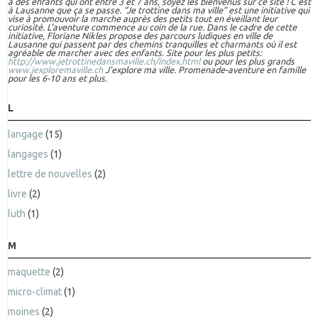
à des enfants qui ont entre 3 et 7 ans, soyez les bienvenus sur ce site ! C'est
à Lausanne que ça se passe. “Je trottine dans ma ville” est une initiative qui
vise à promouvoir la marche auprès des petits tout en éveillant leur
curiosité. L'aventure commence au coin de la rue. Dans le cadre de cette
initiative, Floriane Nikles propose des parcours ludiques en ville de
Lausanne qui passent par des chemins tranquilles et charmants où il est
agréable de marcher avec des enfants. Site pour les plus petits:
http://www.jetrottinedansmaville.ch/index.html
ou pour les plus grands
www.jexploremaville.ch
J'explore ma ville. Promenade-aventure en famille
pour les 6-10 ans et plus.
L
langage
(15)
langages
(1)
lettre de nouvelles
(2)
livre
(2)
luth
(1)
M
maquette
(2)
micro-climat
(1)
moines
(2)