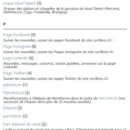
orgue Haut-Talent
(5)
Orgues des églises et chapelles de la paroisse du Haut-Talent (Morrens,
Montheron, Cugy, Froideville, Bretigny).
P
Page Facebook
(9)
Suivez les nouvelles, suivez les pages Facebook du site carillons.ch :
Page Instagram
(8)
Suivez les nouvelles, suivez les Pages Instagram du site carillons.ch :
page Linkedin
(6)
Nouvelles, messages, concerts, visites guidées, annonces sur la page
Linkedin
Page Twitter
(4)
Suivez les nouvelles, suivez les pages Twitter du site carillons.ch :
pakomuze
(1)
PâKOMUZé
(5)
Manifestations à l'Abbaye de Montheron dans le cadre de
PâKOMUZé
(vos
vacances de Pâques dans plus de 35 musées vaudois).
Pâques
(5)
parchemin
(2)
Parc Naturel du Jorat
(2)
Le Parc naturel du Jorat est reconnu « Parc d’importance nationale » par la