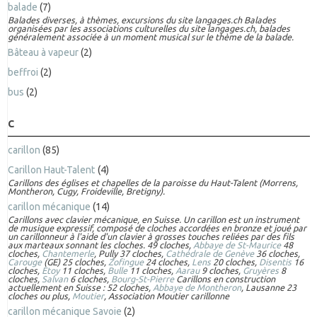
balade
(7)
Balades diverses, à thèmes, excursions du site langages.ch Balades
organisées par les associations culturelles du site langages.ch, balades
généralement associée à un moment musical sur le thème de la balade.
Bâteau à vapeur
(2)
beffroi
(2)
bus
(2)
C
carillon
(85)
Carillon Haut-Talent
(4)
Carillons des églises et chapelles de la paroisse du Haut-Talent (Morrens,
Montheron, Cugy, Froideville, Bretigny).
carillon mécanique
(14)
Carillons avec clavier mécanique, en Suisse. Un carillon est un instrument
de musique expressif, composé de cloches accordées en bronze et joué par
un carillonneur à l'aide d'un clavier à grosses touches reliées par des fils
aux marteaux sonnant les cloches. 49 cloches,
Abbaye de St-Maurice
48
cloches,
Chantemerle
, Pully 37 cloches,
Cathédrale de Genève
36 cloches,
Carouge
(GE) 25 cloches,
Zofingue
24 cloches,
Lens
20 cloches,
Disentis
16
cloches,
Etoy
11 cloches,
Bulle
11 cloches,
Aarau
9 cloches,
Gruyères
8
cloches,
Salvan
6 cloches,
Bourg-St-Pierre
Carillons en construction
actuellement en Suisse : 52 cloches,
Abbaye de Montheron
, Lausanne 23
cloches ou plus,
Moutier
, Association Moutier carillonne
carillon mécanique Savoie
(2)