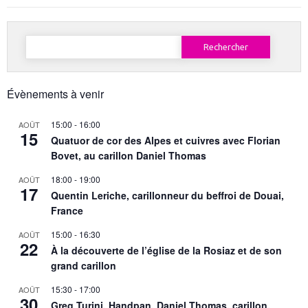
Rechercher :
Évènements à venir
15:00
-
16:00
AOÛT
15
Quatuor de cor des Alpes et cuivres avec Florian
Bovet, au carillon Daniel Thomas
18:00
-
19:00
AOÛT
17
Quentin Leriche, carillonneur du beffroi de Douai,
France
15:00
-
16:30
AOÛT
22
À la découverte de l’église de la Rosiaz et de son
grand carillon
15:30
-
17:00
AOÛT
30
Greg Turini, Handpan, Daniel Thomas, carillon,