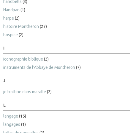
handbells
(3)
Handpan
(1)
harpe
(2)
histoire Montheron
(27)
hospice
(2)
I
Iconographie biblique
(2)
instruments de l'Abbaye de Montheron
(7)
J
je trottine dans ma ville
(2)
L
langage
(15)
langages
(1)
lettre de nouvelles
(2)