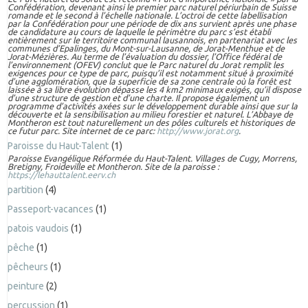
Confédération, devenant ainsi le premier parc naturel périurbain de Suisse
romande et le second à l’échelle nationale. L’octroi de cette labellisation
par la Confédération pour une période de dix ans survient après une phase
de candidature au cours de laquelle le périmètre du parc s’est établi
entièrement sur le territoire communal lausannois, en partenariat avec les
communes d’Epalinges, du Mont-sur-Lausanne, de Jorat-Menthue et de
Jorat-Mézières. Au terme de l’évaluation du dossier, l’Office fédéral de
l’environnement (OFEV) conclut que le Parc naturel du Jorat remplit les
exigences pour ce type de parc, puisqu’il est notamment situé à proximité
d’une agglomération, que la superficie de sa zone centrale où la forêt est
laissée à sa libre évolution dépasse les 4 km2 minimaux exigés, qu’il dispose
d’une structure de gestion et d’une charte. Il propose également un
programme d’activités axées sur le développement durable ainsi que sur la
découverte et la sensibilisation au milieu forestier et naturel. L’Abbaye de
Montheron est tout naturellement un des pôles culturels et historiques de
ce futur parc. Site internet de ce parc:
http://www.jorat.org
.
Paroisse du Haut-Talent
(1)
Paroisse Evangélique Réformée du Haut-Talent. Villages de Cugy, Morrens,
Bretigny, Froideville et Montheron. Site de la paroisse :
https://lehauttalent.eerv.ch
partition
(4)
Passeport-vacances
(1)
patois vaudois
(1)
pêche
(1)
pêcheurs
(1)
peinture
(2)
percussion
(1)