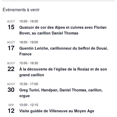
Évènements à venir
15:00
-
16:00
AOÛT
15
Quatuor de cor des Alpes et cuivres avec Florian
Bovet, au carillon Daniel Thomas
18:00
-
19:00
AOÛT
17
Quentin Leriche, carillonneur du beffroi de Douai,
France
15:00
-
16:30
AOÛT
22
À la découverte de l’église de la Rosiaz et de son
grand carillon
15:30
-
17:00
AOÛT
30
Greg Turini, Handpan, Daniel Thomas, carillon,
orgue
10:00
-
12:15
SEP
12
Visite guidée de Villeneuve au Moyen Age