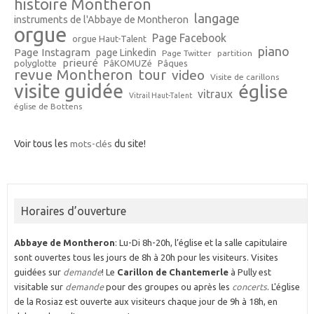
histoire Montheron
langage
instruments de l'Abbaye de Montheron
orgue
Page Facebook
orgue Haut-Talent
piano
Page Instagram
page Linkedin
Page Twitter
partition
prieuré
polyglotte
PâKOMUZé
Pâques
revue Montheron
tour
video
Visite de carillons
visite guidée
église
vitraux
Vitrail Haut-Talent
église de Bottens
Voir tous les
mots-clés
du site!
Horaires d’ouverture
Abbaye de Montheron
: Lu-Di 8h-20h, l’église et la salle capitulaire
sont ouvertes tous les jours de 8h à 20h pour les visiteurs. Visites
guidées sur
demande
! Le
Carillon de Chantemerle
à Pully est
visitable sur
demande
pour des groupes ou après les
concerts
. L'église
de la Rosiaz est ouverte aux visiteurs chaque jour de 9h à 18h, en