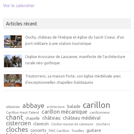
Voir le calendrier
Articles récent
Ouchy, château de l’évêque et église du Sacré-Coeur, d’un
port militaire à une station touristique
L’église écossaise de Lausanne, manifeste de l’architecture
rurale néo-gothique
Treytorrens, sa maison forte, son église médiévale avec
d’exceptionnelles chapelles-baldaquins
carillon
abbaye
balade
abbatiale
architecture
carillon mécanique
Carillon Haut-Talent
carillonneur
chant
château
château médiéval
chapelle
cistercien
clavecin
clochers
Clocher maison de commune
cloches
guitare
concerts
FMC Carillon
fouilles