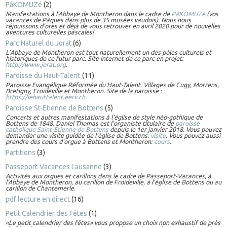
PâKOMUZé
(2)
Manifestations à l'Abbaye de Montheron dans le cadre de
PâKOMUZé
(vos
vacances de Pâques dans plus de 35 musées vaudois). Nous nous
réjouissons d'ores et déjà de vous retrouver en avril 2020 pour de nouvelles
aventures culturelles pascales!
Parc Naturel du Jorat
(6)
L’Abbaye de Montheron est tout naturellement un des pôles culturels et
historiques de ce futur parc. Site internet de ce parc en projet:
http://www.jorat.org
.
Paroisse du Haut-Talent
(11)
Paroisse Evangélique Réformée du Haut-Talent. Villages de Cugy, Morrens,
Bretigny, Froideville et Montheron. Site de la paroisse :
https://lehauttalent.eerv.ch
Paroisse St-Etienne de Bottens
(5)
Concerts et autres manifestations à l'église de style néo-gothique de
Bottens de 1848. Daniel Thomas est l'organiste titulaire de
paroisse
catholique Saint-Etienne de Bottens
depuis le 1er janvier 2018. Vous pouvez
demander une visite guidée de l'église de Bottens:
visite
. Vous pouvez aussi
prendre des cours d'orgue à Bottens et Montheron:
cours
.
Partitions
(3)
Passeport-Vacances Lausanne
(3)
Activités aux orgues et carillons dans le cadre de Passeport-Vacances, à
l'Abbaye de Montheron, au carillon de Froideville, à l'église de Bottens ou au
carillon de Chantemerle.
pdf lecture en direct
(16)
Petit Calendrier des Fêtes
(1)
«Le petit calendrier des fêtes» vous propose un choix non exhaustif de près