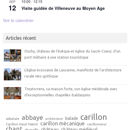
10:00
-
12:15
SEP
12
Visite guidée de Villeneuve au Moyen Age
Voir le calendrier
Articles récent
Ouchy, château de l’évêque et église du Sacré-Coeur, d’un
port militaire à une station touristique
L’église écossaise de Lausanne, manifeste de l’architecture
rurale néo-gothique
Treytorrens, sa maison forte, son église médiévale avec
d’exceptionnelles chapelles-baldaquins
carillon
abbaye
balade
abbatiale
architecture
carillon mécanique
Carillon Haut-Talent
carillonneur
chant
château
château médiéval
chapelle