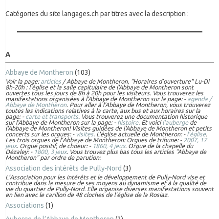
Catégories du site langages.ch par titres avec la description :
A
Abbaye de Montheron
(103)
Voir la page:
articles
/ Abbaye de Montheron. "Horaires d’ouverture" Lu-Di
8h-20h : l'église et la salle capitulaire de l'Abbaye de Montheron sont
ouvertes tous les jours de 8h à 20h pour les visiteurs. Vous trouverez les
manifestations organisées à l'Abbaye de Montheron sur la page: -
agenda /
Abbaye de Montheron
. Pour aller à l'Abbaye de Montheron, vous trouverez
toutes les indications relatives à la carte, aux bus et aux horaires sur la
page: -
carte et transports
. Vous trouverez une documentation historique
sur l'Abbaye de Montheron sur la page: -
histoire
. Et voici
l'auberge
de
l'Abbaye de Montheron! Visites guidées de l'Abbaye de Montheron et petits
concerts sur les orgues: -
visites
. L'église actuelle de Montheron: -
l'église
.
Les trois orgues de l’Abbaye de Montheron: Orgues de tribune: -
2007, 17
jeux
. Orgue positif, de choeur: -
1860, 4 jeux
. Orgue de la chapelle du
Dézaley: -
1800, 3 jeux
. Vous trouvez plus bas tous les articles "Abbaye de
Montheron" par ordre de parution:
Association des intérêts de Pully-Nord
(3)
L’Association pour les intérêts et le développement de Pully-Nord vise et
contribue dans la mesure de ses moyens au dynamisme et à la qualité de
vie du quartier de Pully-Nord. Elle organise diverses manifestations souvent
en lien avec le carillon de 48 cloches de l'église de la Rosiaz.
Associations
(1)