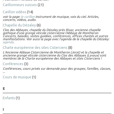
Carillonneurs suisses
(21)
Carillon vidéos
(14)
voir la page:
le carillon
instrument de musique, voix du ciel. Articles,
concerts, vidéos, audio.
Chapelle du Dézaley
(6)
Clos des Abbayes, chapelle du Dézaley près Rivaz, ancienne chapelle
gothique d'une grange viticole cistercienne l'Abbaye de Montheron
Concerts, balades, visites guidées, conférences, offices chantés et autres
manifestations. Voir aussi la page avec l'agenda de la chapelle du Dézaley:
agenda
.
Charte européenne des sites Cisterciens
(8)
L’Ancienne Abbaye Cistercienne de Montheron (Jorat) et la chapelle et
ancienne grange viticole cistercienne du Clos des Abbayes (Lavaux) sont
membres de la Charte européenne des Abbayes et sites Cisterciens !
Conférences
(3)
Conférences, cours privés sur demande pour des groupes, familles, classes,
...
Cours de musique
(1)
E
Enfants
(1)
I