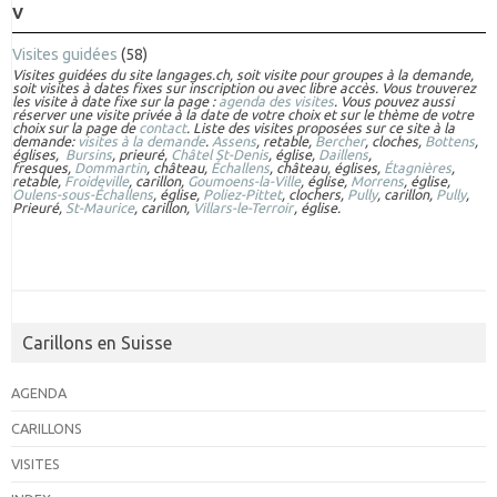
V
Visites guidées
(58)
Visites guidées du site langages.ch, soit visite pour groupes à la demande,
soit visites à dates fixes sur inscription ou avec libre accès. Vous trouverez
les visite à date fixe sur la page :
agenda des visites
. Vous pouvez aussi
réserver une visite privée à la date de votre choix et sur le thème de votre
choix sur la page de
contact
. Liste des visites proposées sur ce site à la
demande:
visites à la demande
.
Assens
, retable,
Bercher
, cloches,
Bottens
,
églises,
Bursins
, prieuré,
Châtel St-Denis
, église,
Daillens
,
fresques,
Dommartin
, château,
Échallens
, château, églises,
Étagnières
,
retable,
Froideville
, carillon,
Goumoens-la-Ville
, église,
Morrens
, église,
Oulens-sous-Échallens
, église,
Poliez-Pittet
, clochers,
Pully
, carillon,
Pully
,
Prieuré,
St-Maurice
, carillon,
Villars-le-Terroir
, église.
Carillons en Suisse
AGENDA
CARILLONS
VISITES