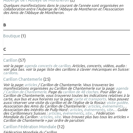
Auberge de l’Abbaye de Montheron
(2)
Quelques manifestations dans le courant de l'année sont organisées en
collaboration entre l’Auberge de l’Abbaye de Montheron et l’Association
des Amis de l’Abbaye de Montheron.
B
Boutique
(1)
C
Carillon
(57)
voir la page:
agenda concerts de carillon
. Articles, concerts, vidéos, audio :
voir plus bas. voir la page: liste des carillons à clavier mécaniques en Suisse:
carillons
.
Carillon Chantemerle
(25)
Voir la page:
articles
/ Carillon de Chantemerle. Vous trouverez les
manifestations organisées au Carillon de Chantemerle sur la page:
agenda
/ Carillon de Chantemerle
. Page du
carillon de 48 cloches
. Pour aller au
Carillon de Chantemerle, vous trouverez toutes les indications relatives à la
carte, aux bus et aux horaires sur la page:
carte et transports
. Vous pouvez
aussi réserver une visite du carillon et de l'église de la Rosiaz:
visite guidée
.
Association des Amis du Carillon de Chantemerle :
articles
,
événements
.. .
Association des intérêts de Pully-Nord :
articles
,
événements
,
site
.. . Guilde
des Carillonneurs Suisses :
articles
,
événements
,
site
.. . Fédération
Mondiale du Carillon :
articles
,
site
. Vous trouvez plus bas tous les articles «
Carillon de Chantemerle » par ordre de parution:
Carillon Fédération Mondiale
(12)
Fédération Mondiale du Carillon