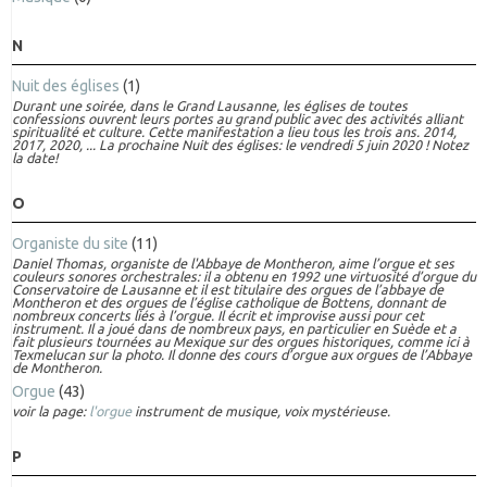
N
Nuit des églises
(1)
Durant une soirée, dans le Grand Lausanne, les églises de toutes
confessions ouvrent leurs portes au grand public avec des activités alliant
spiritualité et culture. Cette manifestation a lieu tous les trois ans. 2014,
2017, 2020, ... La prochaine Nuit des églises: le vendredi 5 juin 2020 ! Notez
la date!
O
Organiste du site
(11)
Daniel Thomas, organiste de l'Abbaye de Montheron, aime l’orgue et ses
couleurs sonores orchestrales: il a obtenu en 1992 une virtuosité d’orgue du
Conservatoire de Lausanne et il est titulaire des orgues de l’abbaye de
Montheron et des orgues de l’église catholique de Bottens, donnant de
nombreux concerts liés à l’orgue. Il écrit et improvise aussi pour cet
instrument. Il a joué dans de nombreux pays, en particulier en Suède et a
fait plusieurs tournées au Mexique sur des orgues historiques, comme ici à
Texmelucan sur la photo. Il donne des cours d’orgue aux orgues de l’Abbaye
de Montheron.
Orgue
(43)
voir la page:
l'orgue
instrument de musique, voix mystérieuse.
P