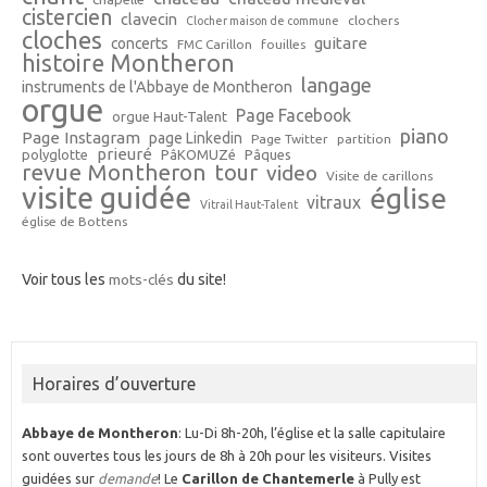
cistercien
clavecin
clochers
Clocher maison de commune
cloches
guitare
concerts
FMC Carillon
fouilles
histoire Montheron
langage
instruments de l'Abbaye de Montheron
orgue
Page Facebook
orgue Haut-Talent
piano
Page Instagram
page Linkedin
Page Twitter
partition
prieuré
polyglotte
PâKOMUZé
Pâques
revue Montheron
tour
video
Visite de carillons
visite guidée
église
vitraux
Vitrail Haut-Talent
église de Bottens
Voir tous les
mots-clés
du site!
Horaires d’ouverture
Abbaye de Montheron
: Lu-Di 8h-20h, l’église et la salle capitulaire
sont ouvertes tous les jours de 8h à 20h pour les visiteurs. Visites
guidées sur
demande
! Le
Carillon de Chantemerle
à Pully est