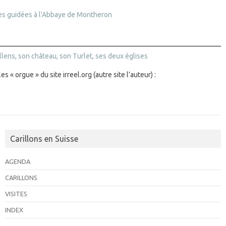
y
tes guidées à l'Abbaye de Montheron
llens, son château, son Turlet, ses deux églises
les « orgue » du site irreel.org (autre site l’auteur) :
Carillons en Suisse
AGENDA
CARILLONS
VISITES
INDEX