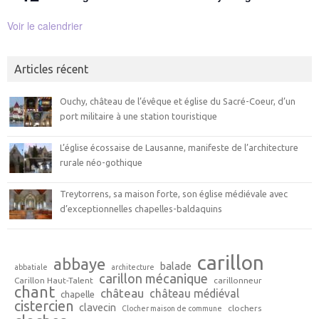
Voir le calendrier
Articles récent
Ouchy, château de l’évêque et église du Sacré-Coeur, d’un
port militaire à une station touristique
L’église écossaise de Lausanne, manifeste de l’architecture
rurale néo-gothique
Treytorrens, sa maison forte, son église médiévale avec
d’exceptionnelles chapelles-baldaquins
carillon
abbaye
balade
abbatiale
architecture
carillon mécanique
Carillon Haut-Talent
carillonneur
chant
château
château médiéval
chapelle
cistercien
clavecin
clochers
Clocher maison de commune