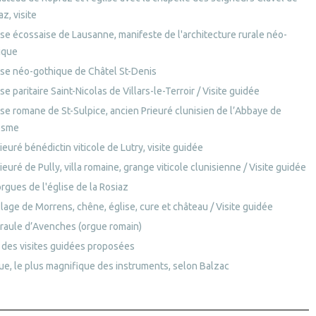
z, visite
ise écossaise de Lausanne, manifeste de l'architecture rurale néo-
ique
lise néo-gothique de Châtel St-Denis
ise paritaire Saint-Nicolas de Villars-le-Terroir / Visite guidée
ise romane de St-Sulpice, ancien Prieuré clunisien de l’Abbaye de
esme
ieuré bénédictin viticole de Lutry, visite guidée
ieuré de Pully, villa romaine, grange viticole clunisienne / Visite guidée
rgues de l'église de la Rosiaz
llage de Morrens, chêne, église, cure et château / Visite guidée
draule d’Avenches (orgue romain)
e des visites guidées proposées
gue, le plus magnifique des instruments, selon Balzac