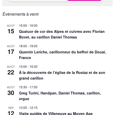
Évènements à venir
15:00
-
16:00
AOÛT
15
Quatuor de cor des Alpes et cuivres avec Florian
Bovet, au carillon Daniel Thomas
18:00
-
19:00
AOÛT
17
Quentin Leriche, carillonneur du beffroi de Douai,
France
15:00
-
16:30
AOÛT
22
À la découverte de l’église de la Rosiaz et de son
grand carillon
15:30
-
17:00
AOÛT
30
Greg Turini, Handpan, Daniel Thomas, carillon,
orgue
10:00
-
12:15
SEP
12
Visite guidée de Villeneuve au Moyen Age