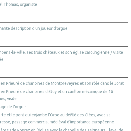
el Thomas, organiste
nante description d'un joueur d'orgue
ens-la-Ville, ses trois châteaux et son église carolingienne / Visite
ée
cien Prieuré de chanoines de Montpreveyres et son rôle dans le Jorat
cien Prieuré de chanoines d'Etoy et un carillon mécanique de 16
es, visite
age de l'orgue
rte et le pont qui enjambe l’Orbe au défilé des Clées, avec sa
eresse, passage commercial médiéval d'importance européenne
hâteau de Ropraz et l’église avec la chapelle des seigneurs Clavel de