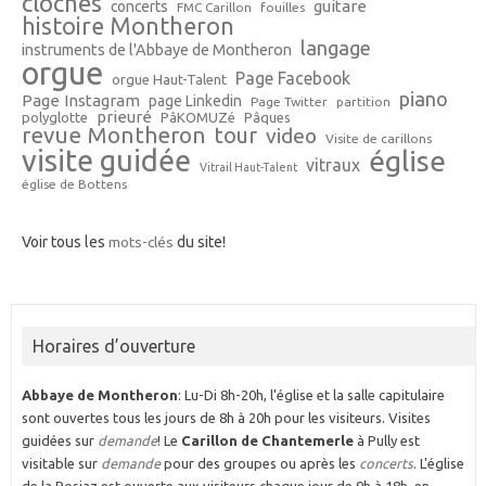
cloches
guitare
concerts
FMC Carillon
fouilles
histoire Montheron
langage
instruments de l'Abbaye de Montheron
orgue
Page Facebook
orgue Haut-Talent
piano
Page Instagram
page Linkedin
Page Twitter
partition
prieuré
polyglotte
PâKOMUZé
Pâques
revue Montheron
tour
video
Visite de carillons
visite guidée
église
vitraux
Vitrail Haut-Talent
église de Bottens
Voir tous les
mots-clés
du site!
Horaires d’ouverture
Abbaye de Montheron
: Lu-Di 8h-20h, l’église et la salle capitulaire
sont ouvertes tous les jours de 8h à 20h pour les visiteurs. Visites
guidées sur
demande
! Le
Carillon de Chantemerle
à Pully est
visitable sur
demande
pour des groupes ou après les
concerts
. L'église