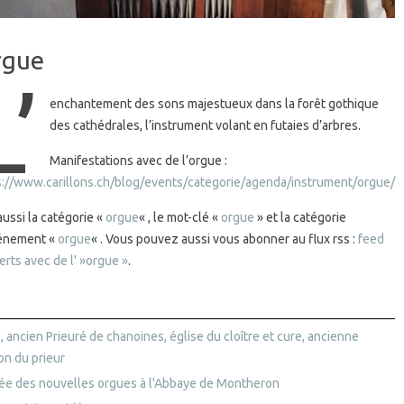
rgue
L’
enchantement des sons majestueux dans la forêt gothique
des cathédrales, l’instrument volant en futaies d’arbres.
Manifestations avec de l’orgue :
s://www.carillons.ch/blog/events/categorie/agenda/instrument/orgue/
aussi la catégorie «
orgue
« , le mot-clé «
orgue
» et la catégorie
énement «
orgue
« . Vous pouvez aussi vous abonner au flux rss :
feed
rts avec de l' »orgue »
.
, ancien Prieuré de chanoines, église du cloître et cure, ancienne
on du prieur
vée des nouvelles orgues à l'Abbaye de Montheron