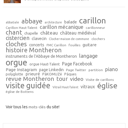
carillon
abbaye
balade
abbatiale
architecture
carillon mécanique
Carillon Haut-Talent
carillonneur
chant
château
château médiéval
chapelle
cistercien
clavecin
clochers
Clocher maison de commune
cloches
guitare
concerts
FMC Carillon
fouilles
histoire Montheron
langage
instruments de l'Abbaye de Montheron
orgue
Page Facebook
orgue Haut-Talent
piano
Page Instagram
page Linkedin
Page Twitter
partition
prieuré
polyglotte
PâKOMUZé
Pâques
revue Montheron
tour
video
Visite de carillons
visite guidée
église
vitraux
Vitrail Haut-Talent
église de Bottens
Voir tous les
mots-clés
du site!