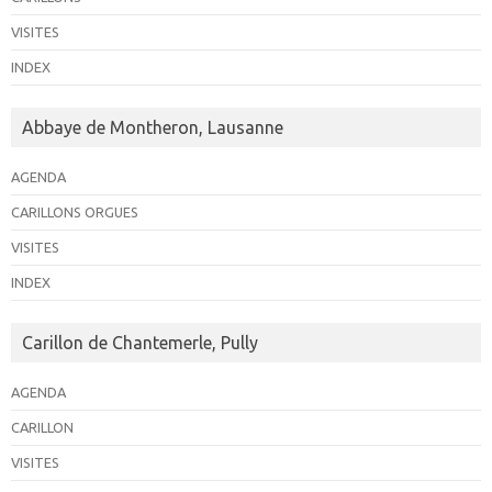
n
VISITES
e
INDEX
m
e
Abbaye de Montheron, Lausanne
n
t
AGENDA
s
CARILLONS ORGUES
VISITES
INDEX
Carillon de Chantemerle, Pully
AGENDA
CARILLON
VISITES