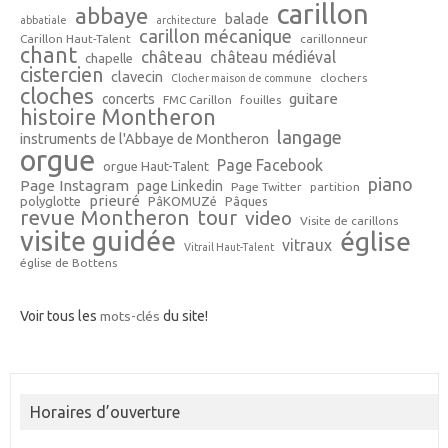
carillon
abbaye
balade
abbatiale
architecture
carillon mécanique
Carillon Haut-Talent
carillonneur
chant
château
château médiéval
chapelle
cistercien
clavecin
clochers
Clocher maison de commune
cloches
guitare
concerts
FMC Carillon
fouilles
histoire Montheron
langage
instruments de l'Abbaye de Montheron
orgue
Page Facebook
orgue Haut-Talent
piano
Page Instagram
page Linkedin
Page Twitter
partition
prieuré
polyglotte
PâKOMUZé
Pâques
revue Montheron
tour
video
Visite de carillons
visite guidée
église
vitraux
Vitrail Haut-Talent
église de Bottens
Voir tous les
mots-clés
du site!
Horaires d’ouverture