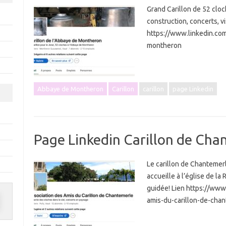
Grand Carillon de 52 clo
construction, concerts, vi
https://www.linkedin.co
montheron
Abbaye de Montheron
Carillon
carillon
page Linkedin
Page Linkedin Carillon de Cha
Le carillon de Chantemer
accueille à l’église de l
guidée! Lien https://ww
amis-du-carillon-de-cha