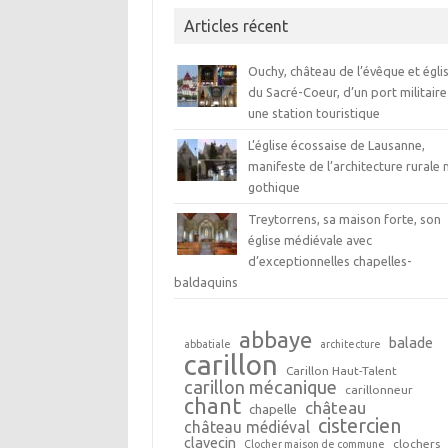
Articles récent
Ouchy, château de l’évêque et égli
du Sacré-Coeur, d’un port militaire
une station touristique
L’église écossaise de Lausanne,
manifeste de l’architecture rurale 
gothique
Treytorrens, sa maison forte, son
église médiévale avec
d’exceptionnelles chapelles-
baldaquins
abbaye
balade
abbatiale
architecture
carillon
Carillon Haut-Talent
carillon mécanique
carillonneur
chant
château
chapelle
cistercien
château médiéval
clavecin
clochers
Clocher maison de commune