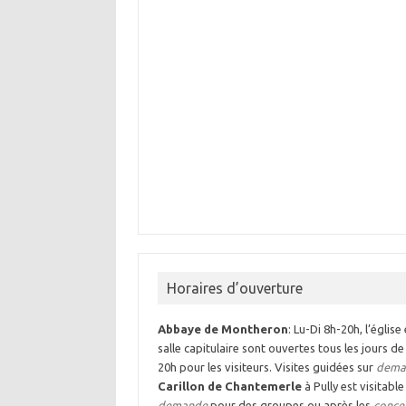
Horaires d’ouverture
Abbaye de Montheron
: Lu-Di 8h-20h, l’église 
salle capitulaire sont ouvertes tous les jours de
20h pour les visiteurs. Visites guidées sur
dema
Carillon de Chantemerle
à Pully est visitable
demande
pour des groupes ou après les
conce