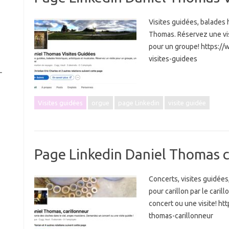
Visites guidées, balades h
Thomas. Réservez une vis
pour un groupe! https:/
visites-guidees
r
Visites guidées
orgue
page Linkedin
visite guidée
Page Linkedin Daniel Thomas c
Concerts, visites guidées
pour carillon par le car
concert ou une visite! h
thomas-carillonneur