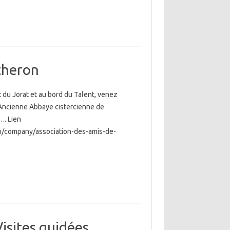
theron
êt du Jorat et au bord du Talent, venez
’Ancienne Abbaye cistercienne de
…. Lien
m/company/association-des-amis-de-
isites guidées