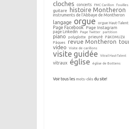
cloches
concerts
FMC Carillon
fouilles
histoire Montheron
guitare
instruments de l'Abbaye de Montheron
orgue
langage
orgue Haut-Talent
Page Facebook
Page Instagram
page Linkedin
Page Twitter
partition
piano
prieuré
polyglotte
PâKOMUZé
revue Montheron
tou
Pâques
video
Visite de carillons
visite guidée
Vitrail Haut-Talent
église
vitraux
église de Bottens
Voir tous les
mots-clés
du site!