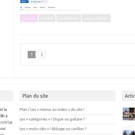
Carillon
carillon
carillonneur
page Linkedin
1
2
Plan du site
Arti
et la
Plan / Les « menus ou index » du site !
 8h à
Les « catégories » ! Orgue ou guitare ?
nde
! Le
 sur
Les « mots-clés » ! Abbaye ou carillon ?
rts
.