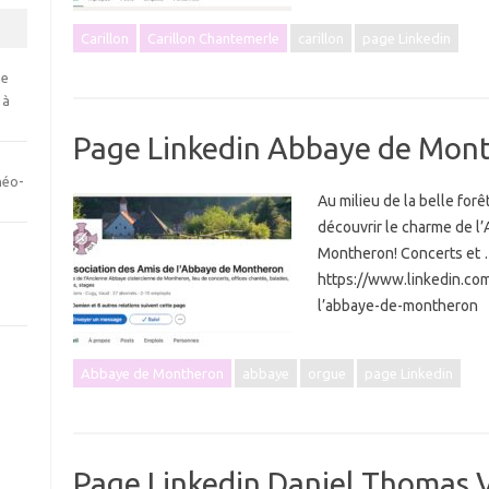
Carillon
Carillon Chantemerle
carillon
page Linkedin
se
 à
Page Linkedin Abbaye de Mon
néo-
Au milieu de la belle for
découvrir le charme de l
Montheron! Concerts et 
https://www.linkedin.co
l’abbaye-de-montheron
Abbaye de Montheron
abbaye
orgue
page Linkedin
Page Linkedin Daniel Thomas V