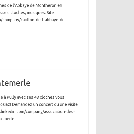
ches de l’Abbaye de Montheron en
sites, cloches, musiques. Site :
m/company/carillon-de-l-abbaye-de-
ntemerle
le à Pully avec ses 48 cloches vous
a Rosiaz! Demandez un concert ou une visite
w.linkedin.com/company/association-des-
ntemerle