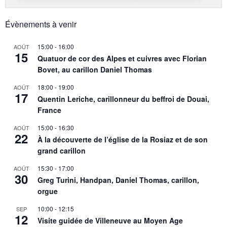
Évènements à venir
15:00
-
16:00
AOÛT
15
Quatuor de cor des Alpes et cuivres avec Florian
Bovet, au carillon Daniel Thomas
18:00
-
19:00
AOÛT
17
Quentin Leriche, carillonneur du beffroi de Douai,
France
15:00
-
16:30
AOÛT
22
À la découverte de l’église de la Rosiaz et de son
grand carillon
15:30
-
17:00
AOÛT
30
Greg Turini, Handpan, Daniel Thomas, carillon,
orgue
10:00
-
12:15
SEP
12
Visite guidée de Villeneuve au Moyen Age