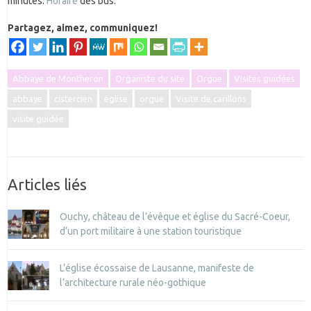
minutes.
Horaire
des bus.
Partagez, aimez, communiquez!
Abbaye de Montheron
Organiste du site
Orgue
Visites guidées
abbaye
cistercien
église
orgue
Visite de carillons
visite guidée
Articles liés
Ouchy, château de l’évêque et église du Sacré-Coeur,
d’un port militaire à une station touristique
L’église écossaise de Lausanne, manifeste de
l’architecture rurale néo-gothique