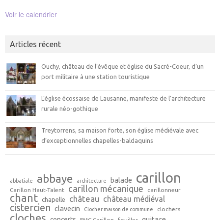
Voir le calendrier
Articles récent
Ouchy, château de l’évêque et église du Sacré-Coeur, d’un
port militaire à une station touristique
L’église écossaise de Lausanne, manifeste de l’architecture
rurale néo-gothique
Treytorrens, sa maison forte, son église médiévale avec
d’exceptionnelles chapelles-baldaquins
carillon
abbaye
balade
abbatiale
architecture
carillon mécanique
Carillon Haut-Talent
carillonneur
chant
château
château médiéval
chapelle
cistercien
clavecin
clochers
Clocher maison de commune
cloches
guitare
concerts
FMC Carillon
fouilles