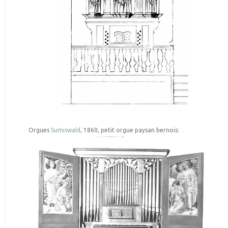
Orgues
Sumiswald
, 1860, petit orgue paysan bernois: