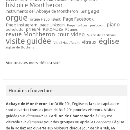
histoire Montheron
langage
instruments de l'Abbaye de Montheron
orgue
Page Facebook
orgue Haut-Talent
piano
Page Instagram
page Linkedin
Page Twitter
partition
prieuré
polyglotte
PâKOMUZé
Pâques
revue Montheron
tour
video
Visite de carillons
visite guidée
église
vitraux
Vitrail Haut-Talent
église de Bottens
Voir tous les
mots-clés
du site!
Horaires d’ouverture
Abbaye de Montheron
: Lu-Di 8h-20h, l’église et la salle capitulaire
sont ouvertes tous les jours de 8h à 20h pour les visiteurs. Visites
guidées sur
demande
! Le
Carillon de Chantemerle
à Pully est
visitable sur
demande
pour des groupes ou après les
concerts
. L'église
de la Rosiaz est ouverte aux visiteurs chaque jour de 9h à 18h, en