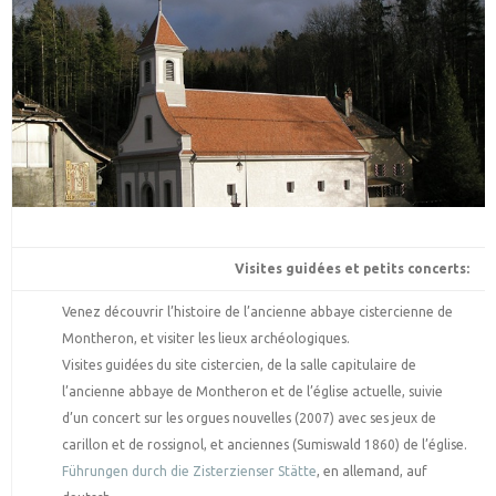
Visites guidées et petits concerts:
Venez découvrir l’histoire de l’ancienne abbaye cistercienne de
Montheron, et visiter les lieux archéologiques.
Visites guidées du site cistercien, de la salle capitulaire de
l’ancienne abbaye de Montheron et de l’église actuelle, suivie
d’un concert sur les orgues nouvelles (2007) avec ses jeux de
carillon et de rossignol, et anciennes (Sumiswald 1860) de l’église.
Führungen durch die Zisterzienser Stätte
, en allemand, auf