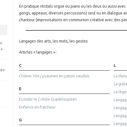
En pratique récitals orgue ou piano ou les deux ou aussi avec 
gongs, appeaux, diverses percussions) seul ou en dialogue av
chanteur (improvisations en communion créative avec des pei
Langages des arts, les mots, les gestes
se
 à
Articles « langages » :
C
L
néo-
Chômo 104 / psaumes en patois vaudois
La dan
La guit
E
La légè
Ecouter le Créole Guadeloupéen
Langag
Enfance en fraîcheur
Langage
Langage
G
Langage