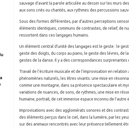
sauvage d’avant la parole articulée au dessin sur les murs de
aux sons criés ou chantés, aux rythmes des percussions sauv
Sous des formes différentes, par d’autres perceptions sensor
éléments identiques, communs de contrastes, de relief, de nua
ressortent dans ces langages humains.
Un élément central d’unité des langages est le geste : le geste
geste des doigts, du corps au piano, le geste des lèvres, de la 
du
gestes de la danse. Il y a des correspondances surprenantes 
Travail de l’écriture musicale et de l’improvisation en relation
la
phénomènes naturels, les êtres vivants: une mise en résonna
n
comme une montagne, dans sa présence spectaculaire et myst
variations de nuances, de sons, de rythmes, une mise en ré
humaine, portrait, de cet immense espace inconnu de l’autre 
Improvisations avec des agglomérats sonores et des contra
des éléments perçus dans le ciel, dans la lumière, par les yeu
sur des animaux rencontrés avec leur présence tellement étr