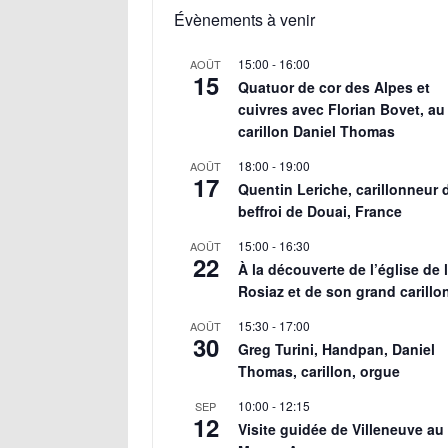
Évènements à venir
15:00
-
16:00
AOÛT
15
Quatuor de cor des Alpes et
cuivres avec Florian Bovet, au
carillon Daniel Thomas
18:00
-
19:00
AOÛT
17
Quentin Leriche, carillonneur 
beffroi de Douai, France
15:00
-
16:30
AOÛT
22
À la découverte de l’église de 
Rosiaz et de son grand carillo
15:30
-
17:00
AOÛT
30
Greg Turini, Handpan, Daniel
Thomas, carillon, orgue
10:00
-
12:15
SEP
12
Visite guidée de Villeneuve au