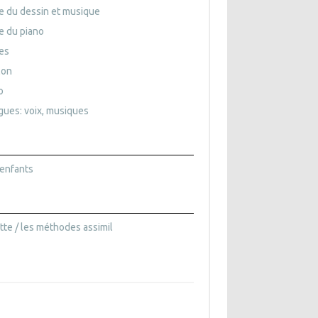
e du dessin et musique
e du piano
es
lon
o
gues: voix, musiques
'enfants
tte / les méthodes assimil