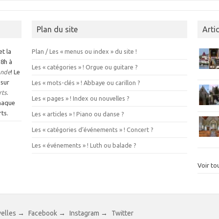
Plan du site
Arti
et la
Plan / Les « menus ou index » du site !
 8h à
Les « catégories » ! Orgue ou guitare ?
nde
! Le
 sur
Les « mots-clés » ! Abbaye ou carillon ?
rts
.
Les « pages » ! Index ou nouvelles ?
chaque
ts.
Les « articles » ! Piano ou danse ?
Les « catégories d’événements » ! Concert ?
Les « événements » ! Luth ou balade ?
Voir tou
velles
→
Facebook
→
Instagram
→
Twitter