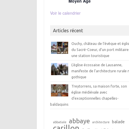
Moyen Age
Voir le calendrier
Articles récent
Ouchy, château de l’évêque et égli
du Sacré-Coeur, d’un port militaire
une station touristique
L’église écossaise de Lausanne,
manifeste de l’architecture rurale 
gothique
Treytorrens, sa maison forte, son
église médiévale avec
d’exceptionnelles chapelles-
baldaquins
abbaye
balade
abbatiale
architecture
carillon