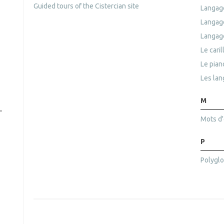
Guided tours of the Cistercian site
Langag
Langag
Langag
Le caril
Le pian
Les lan
M
r
Mots d
P
Polyglo