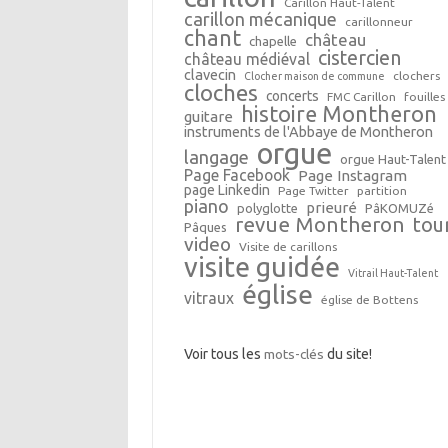
Carillon Haut-Talent
carillon mécanique
carillonneur
chant
château
chapelle
cistercien
château médiéval
clavecin
clochers
Clocher maison de commune
cloches
concerts
FMC Carillon
fouilles
histoire Montheron
guitare
instruments de l'Abbaye de Montheron
orgue
langage
orgue Haut-Talent
Page Facebook
Page Instagram
page Linkedin
Page Twitter
partition
piano
prieuré
polyglotte
PâKOMUZé
revue Montheron
tou
Pâques
video
Visite de carillons
visite guidée
Vitrail Haut-Talent
église
vitraux
église de Bottens
Voir tous les
mots-clés
du site!