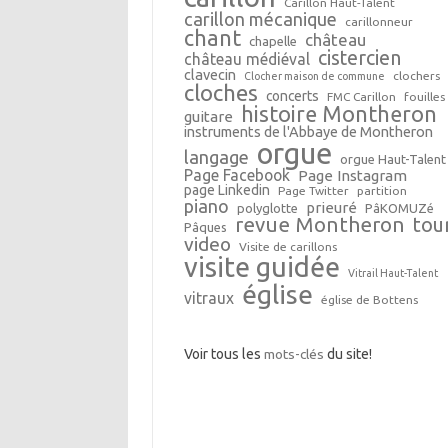
Carillon Haut-Talent
carillon mécanique
carillonneur
chant
château
chapelle
cistercien
château médiéval
clavecin
clochers
Clocher maison de commune
cloches
concerts
FMC Carillon
fouilles
histoire Montheron
guitare
instruments de l'Abbaye de Montheron
orgue
langage
orgue Haut-Talent
Page Facebook
Page Instagram
page Linkedin
Page Twitter
partition
piano
prieuré
polyglotte
PâKOMUZé
revue Montheron
tou
Pâques
video
Visite de carillons
visite guidée
Vitrail Haut-Talent
église
vitraux
église de Bottens
Voir tous les
mots-clés
du site!