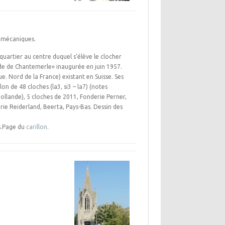
er mécaniques.
uartier au centre duquel s’élève le clocher
ade de Chantemerle» inaugurée en juin 1957.
ue. Nord de la France) existant en Suisse. Ses
on de 48 cloches (la3, si3 – la7) (notes
(Hollande), 5 cloches de 2011, Fonderie Perner,
ie Reiderland, Beerta, Pays-Bas. Dessin des
s.Page du
carillon
.