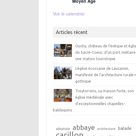
Moyen Age
Voir le calendrier
Articles récent
Ouchy, château de l’évêque et égli
du Sacré-Coeur, d’un port militaire
une station touristique
L’église écossaise de Lausanne,
manifeste de l’architecture rurale 
gothique
Treytorrens, sa maison forte, son
église médiévale avec
d’exceptionnelles chapelles-
baldaquins
abbaye
balade
abbatiale
architecture
carillon