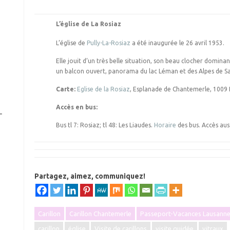
L’église de La Rosiaz
L’église de
Pully-La-Rosiaz
a été inaugurée le 26 avril 1953.
Elle jouit d’un très belle situation, son beau clocher domina
un balcon ouvert, panorama du lac Léman et des Alpes de S
Carte:
Eglise de la Rosiaz
, Esplanade de Chantemerle, 1009 P
Accès en bus:
r
Bus tl 7: Rosiaz; tl 48: Les Liaudes.
Horaire
des bus. Accès auss
Partagez, aimez, communiquez!
Carillon
Carillon Chantemerle
Passeport-Vacances Lausann
carillon
église
Visite de carillons
visite guidée
vitraux