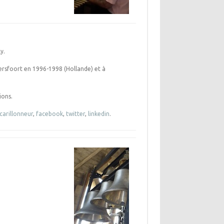
y.
Amersfoort en 1996-1998 (Hollande) et à
ions.
carillonneur
,
facebook
,
twitter
,
linkedin
.