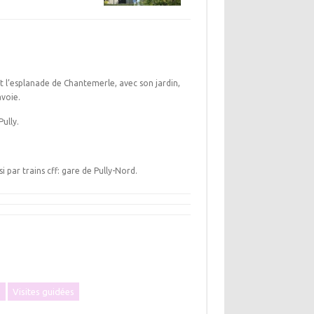
nt l’esplanade de Chantemerle, avec son jardin,
avoie.
ully.
i par trains cff: gare de Pully-Nord.
e
Visites guidées