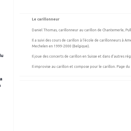
Le carillonneur
Daniel Thomas, carillonneur au carillon de Chantemerle, Pull
Il a suivi des cours de carillon à l’école de carillonneurs à 
Mechelen en 1999-2000 (Belgique).
du
Il joue des concerts de carillon en Suisse et dans d’autres rég
Il improvise au carillon et compose pour le carillon. Page du
la
n