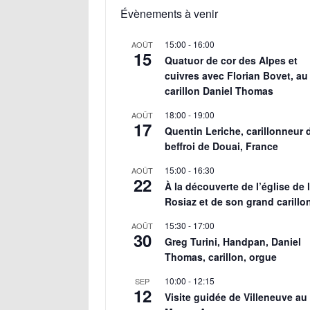
Évènements à venir
15:00
-
16:00
AOÛT
15
Quatuor de cor des Alpes et
cuivres avec Florian Bovet, au
carillon Daniel Thomas
18:00
-
19:00
AOÛT
17
Quentin Leriche, carillonneur 
beffroi de Douai, France
15:00
-
16:30
AOÛT
22
À la découverte de l’église de 
Rosiaz et de son grand carillo
15:30
-
17:00
AOÛT
30
Greg Turini, Handpan, Daniel
Thomas, carillon, orgue
10:00
-
12:15
SEP
12
Visite guidée de Villeneuve au