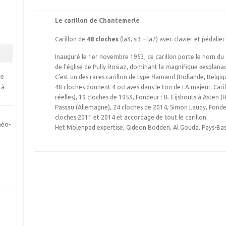
Le carillon de Chantemerle
Carillon de
48 cloches
(la3, si3 – la7) avec clavier et pédali
Inauguré le 1er novembre 1953, ce carillon porte le nom du q
de l’église de Pully Rosiaz, dominant la magnifique «esplan
se
C’est un des rares carillon de type flamand (Hollande, Belgiq
 à
48 cloches donnent 4 octaves dans le ton de LA majeur. Carill
réelles), 19 cloches de 1953, Fondeur : B. Eijsbouts à Asten 
Passau (Allemagne), 24 cloches de 2014, Simon Laudy, Fonder
cloches 2011 et 2014 et accordage de tout le carillon:
néo-
Het Molenpad expertise, Gideon Bodden, Al Gouda, Pays-Ba