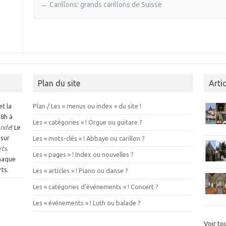
Post navigation
←
Carillons: grands carillons de Suisse
Plan du site
Arti
et la
Plan / Les « menus ou index » du site !
 8h à
Les « catégories » ! Orgue ou guitare ?
nde
! Le
 sur
Les « mots-clés » ! Abbaye ou carillon ?
rts
.
Les « pages » ! Index ou nouvelles ?
chaque
ts.
Les « articles » ! Piano ou danse ?
Les « catégories d’événements » ! Concert ?
Les « événements » ! Luth ou balade ?
Voir tou