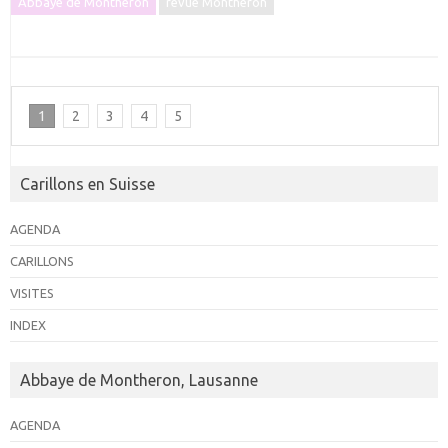
Abbaye de Montheron
revue Montheron
1
2
3
4
5
Carillons en Suisse
AGENDA
CARILLONS
VISITES
INDEX
Abbaye de Montheron, Lausanne
AGENDA