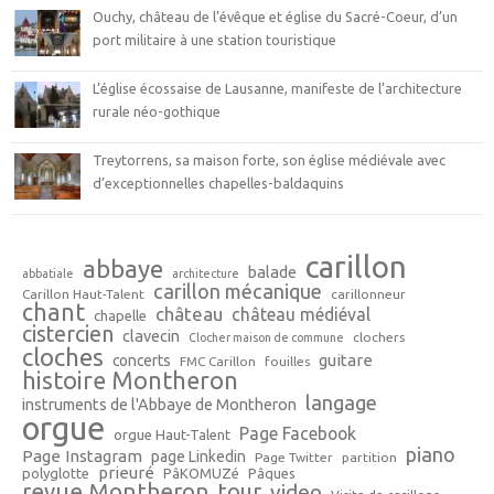
Ouchy, château de l’évêque et église du Sacré-Coeur, d’un
port militaire à une station touristique
L’église écossaise de Lausanne, manifeste de l’architecture
rurale néo-gothique
Treytorrens, sa maison forte, son église médiévale avec
d’exceptionnelles chapelles-baldaquins
carillon
abbaye
balade
abbatiale
architecture
carillon mécanique
Carillon Haut-Talent
carillonneur
chant
château
château médiéval
chapelle
cistercien
clavecin
clochers
Clocher maison de commune
cloches
guitare
concerts
FMC Carillon
fouilles
histoire Montheron
langage
instruments de l'Abbaye de Montheron
orgue
Page Facebook
orgue Haut-Talent
piano
Page Instagram
page Linkedin
Page Twitter
partition
prieuré
polyglotte
PâKOMUZé
Pâques
revue Montheron
tour
video