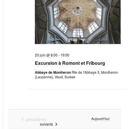
n
e
m
e
n
t
s
20 juin @ 8:00
-
19:00
Excursion à Romont et Fribourg
Abbaye de Montheron
Rte de l’Abbaye 3, Montheron
(Lausanne), Vaud, Suisse
Évènements
précédents
Aujourd’hui
Évènements
suivants