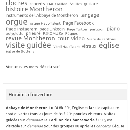
cloches
guitare
concerts
FMC Carillon
fouilles
histoire Montheron
langage
instruments de l'Abbaye de Montheron
orgue
Page Facebook
orgue Haut-Talent
piano
Page Instagram
page Linkedin
Page Twitter
partition
prieuré
polyglotte
PâKOMUZé
Pâques
revue Montheron
tour
video
Visite de carillons
visite guidée
église
vitraux
Vitrail Haut-Talent
église de Bottens
Voir tous les
mots-clés
du site!
Horaires d’ouverture
Abbaye de Montheron
: Lu-Di 8h-20h, l’église et la salle capitulaire
sont ouvertes tous les jours de 8h à 20h pour les visiteurs. Visites
guidées sur
demande
! Le
Carillon de Chantemerle
à Pully est
visitable sur
demande
pour des groupes ou après les
concerts
. L'église