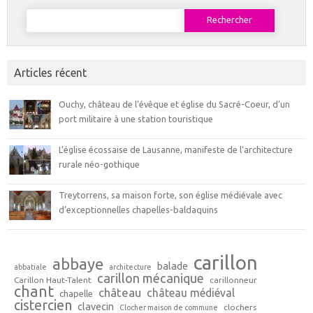
Rechercher :
Articles récent
Ouchy, château de l’évêque et église du Sacré-Coeur, d’un
port militaire à une station touristique
L’église écossaise de Lausanne, manifeste de l’architecture
rurale néo-gothique
Treytorrens, sa maison forte, son église médiévale avec
d’exceptionnelles chapelles-baldaquins
carillon
abbaye
balade
abbatiale
architecture
carillon mécanique
Carillon Haut-Talent
carillonneur
chant
château
château médiéval
chapelle
cistercien
clavecin
clochers
Clocher maison de commune