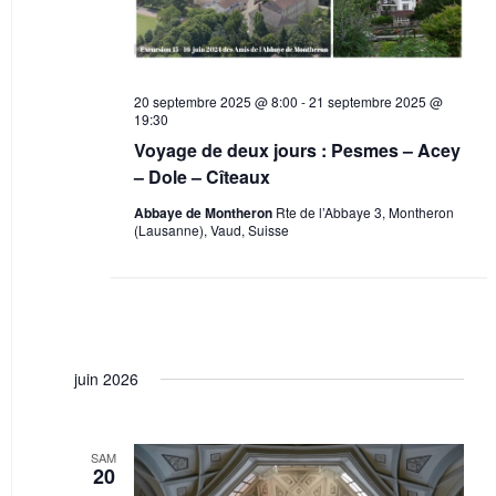
u
d
i
e
a
g
s
t
a
e
É
20 septembre 2025 @ 8:00
-
21 septembre 2025 @
t
19:30
.
v
i
Voyage de deux jours : Pesmes – Acey
è
o
– Dole – Cîteaux
n
n
Abbaye de Montheron
Rte de l’Abbaye 3, Montheron
e
(Lausanne), Vaud, Suisse
d
m
e
e
v
n
u
t
e
juin 2026
s
É
v
SAM
20
è