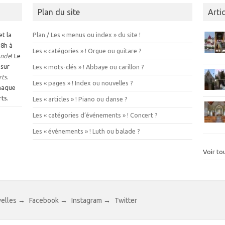
Plan du site
Arti
et la
Plan / Les « menus ou index » du site !
 8h à
Les « catégories » ! Orgue ou guitare ?
nde
! Le
 sur
Les « mots-clés » ! Abbaye ou carillon ?
rts
.
Les « pages » ! Index ou nouvelles ?
chaque
ts.
Les « articles » ! Piano ou danse ?
Les « catégories d’événements » ! Concert ?
Les « événements » ! Luth ou balade ?
Voir tou
velles
→
Facebook
→
Instagram
→
Twitter