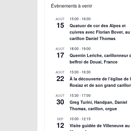
Évènements à venir
15:00
-
16:00
AOÛT
15
Quatuor de cor des Alpes et
cuivres avec Florian Bovet, au
carillon Daniel Thomas
18:00
-
19:00
AOÛT
17
Quentin Leriche, carillonneur 
beffroi de Douai, France
15:00
-
16:30
AOÛT
22
À la découverte de l’église de 
Rosiaz et de son grand carillo
15:30
-
17:00
AOÛT
30
Greg Turini, Handpan, Daniel
Thomas, carillon, orgue
10:00
-
12:15
SEP
12
Visite guidée de Villeneuve au