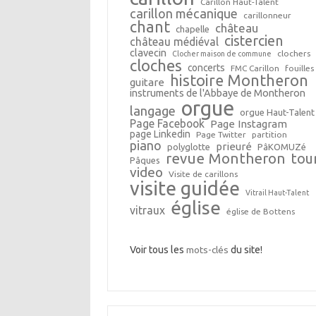
Carillon Haut-Talent
carillon mécanique
carillonneur
chant
château
chapelle
cistercien
château médiéval
clavecin
clochers
Clocher maison de commune
cloches
concerts
FMC Carillon
fouilles
histoire Montheron
guitare
instruments de l'Abbaye de Montheron
orgue
langage
orgue Haut-Talent
Page Facebook
Page Instagram
page Linkedin
Page Twitter
partition
piano
prieuré
polyglotte
PâKOMUZé
revue Montheron
tou
Pâques
video
Visite de carillons
visite guidée
Vitrail Haut-Talent
église
vitraux
église de Bottens
Voir tous les
mots-clés
du site!