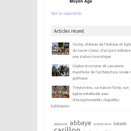
Moyen Age
Voir le calendrier
Articles récent
Ouchy, château de l’évêque et égli
du Sacré-Coeur, d’un port militaire
une station touristique
L’église écossaise de Lausanne,
manifeste de l’architecture rurale 
gothique
Treytorrens, sa maison forte, son
église médiévale avec
d’exceptionnelles chapelles-
baldaquins
abbaye
balade
abbatiale
architecture
carillon