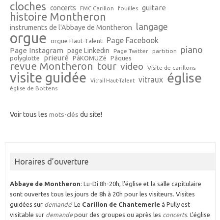
cloches
guitare
concerts
FMC Carillon
fouilles
histoire Montheron
langage
instruments de l'Abbaye de Montheron
orgue
Page Facebook
orgue Haut-Talent
piano
Page Instagram
page Linkedin
Page Twitter
partition
prieuré
polyglotte
PâKOMUZé
Pâques
revue Montheron
tour
video
Visite de carillons
visite guidée
église
vitraux
Vitrail Haut-Talent
église de Bottens
Voir tous les
mots-clés
du site!
Horaires d’ouverture
Abbaye de Montheron
: Lu-Di 8h-20h, l’église et la salle capitulaire
sont ouvertes tous les jours de 8h à 20h pour les visiteurs. Visites
guidées sur
demande
! Le
Carillon de Chantemerle
à Pully est
visitable sur
demande
pour des groupes ou après les
concerts
. L'église