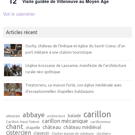
12
Visite guidée de Villeneuve au Moyen Age
Voir le calendrier
Articles récent
Ouchy, château de l’évêque et église du Sacré-Coeur, d’un
port militaire à une station touristique
L’église écossaise de Lausanne, manifeste de l’architecture
rurale néo-gothique
Treytorrens, sa maison forte, son église médiévale avec
d’exceptionnelles chapelles-baldaquins
carillon
abbaye
balade
abbatiale
architecture
carillon mécanique
Carillon Haut-Talent
carillonneur
chant
château
château médiéval
chapelle
cistercien
clavecin
clochers
Clocher maison de commune