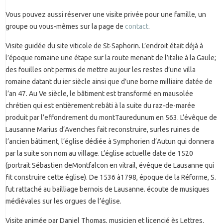
Vous pouvez aussi réserver une visite privée pour une famille, un
groupe ou vous-mêmes sur la page de
contact
.
Visite guidée du site viticole de St-Saphorin. L’endroit était déjà à
l’époque romaine une étape sur la route menant de l’italie à la Gaule;
des fouilles ont permis de mettre au jour les restes d’une villa
romaine datant du ier siècle ainsi que d’une borne milliaire datée de
l’an 47. Au Ve siècle, le bâtiment est transformé en mausolée
chrétien qui est entièrement rebâti à la suite du raz-de-marée
produit par l’effondrement du montTauredunum en 563. L’évêque de
Lausanne Marius d’Avenches fait reconstruire, surles ruines de
l’ancien bâtiment, l’église dédiée à Symphorien d’Autun qui donnera
par la suite son nom au village. L’église actuelle date de 1520
(portrait Sébastien deMontfalcon en vitrail, évêque de Lausanne qui
fit construire cette église). De 1536 à1798, époque de la Réforme, S.
fut rattaché au bailliage bernois de Lausanne. écoute de musiques
médiévales sur les orgues de l’église.
Visite animée par Daniel Thomas, musicien et licencié ès Lettres.