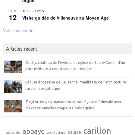
orgue
10:00
-
12:15
SEP
12
Visite guidée de Villeneuve au Moyen Age
Voir le calendrier
Articles récent
Ouchy, château de l’évêque et église du Sacré-Coeur, d’un
port militaire à une station touristique
L’église écossaise de Lausanne, manifeste de l’architecture
rurale néo-gothique
Treytorrens, sa maison forte, son église médiévale avec
d’exceptionnelles chapelles-baldaquins
carillon
abbaye
balade
abbatiale
architecture