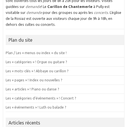
sont ouvertes tous les jours de 8h à 20h pour les visiteurs. Visites
guidées sur
demande
! Le
Carillon de Chantemerle
à Pully est
visitable sur
demande
pour des groupes ou après les
concerts
. L'église
de la Rosiaz est ouverte aux visiteurs chaque jour de 9h à 18h, en
dehors des cultes ou concerts.
Plan du site
Plan / Les « menus ou index » du site !
Les « catégories » ! Orgue ou guitare ?
Les « mots-clés » ! Abbaye ou carillon ?
Les « pages » ! Index ou nouvelles ?
Les « articles » ! Piano ou danse ?
Les « catégories d’événements » ! Concert ?
Les « événements » ! Luth ou balade ?
Articles récents