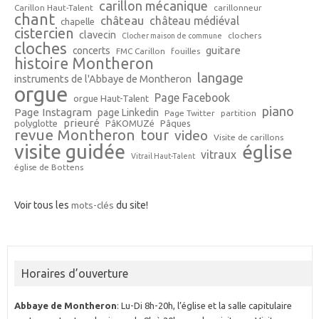
carillon mécanique
Carillon Haut-Talent
carillonneur
chant
château
château médiéval
chapelle
cistercien
clavecin
clochers
Clocher maison de commune
cloches
guitare
concerts
FMC Carillon
fouilles
histoire Montheron
langage
instruments de l'Abbaye de Montheron
orgue
Page Facebook
orgue Haut-Talent
piano
Page Instagram
page Linkedin
Page Twitter
partition
prieuré
polyglotte
PâKOMUZé
Pâques
revue Montheron
tour
video
Visite de carillons
visite guidée
église
vitraux
Vitrail Haut-Talent
église de Bottens
Voir tous les
mots-clés
du site!
Horaires d’ouverture
Abbaye de Montheron
: Lu-Di 8h-20h, l’église et la salle capitulaire