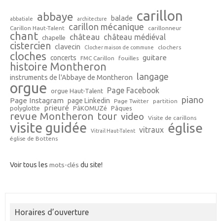
carillon
abbaye
balade
abbatiale
architecture
carillon mécanique
Carillon Haut-Talent
carillonneur
chant
château
château médiéval
chapelle
cistercien
clavecin
clochers
Clocher maison de commune
cloches
guitare
concerts
FMC Carillon
fouilles
histoire Montheron
langage
instruments de l'Abbaye de Montheron
orgue
Page Facebook
orgue Haut-Talent
piano
Page Instagram
page Linkedin
Page Twitter
partition
prieuré
polyglotte
PâKOMUZé
Pâques
revue Montheron
tour
video
Visite de carillons
visite guidée
église
vitraux
Vitrail Haut-Talent
église de Bottens
Voir tous les
mots-clés
du site!
Horaires d’ouverture