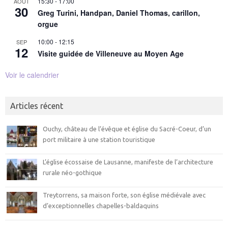
15:30
-
17:00
AOÛT
30
Greg Turini, Handpan, Daniel Thomas, carillon,
orgue
10:00
-
12:15
SEP
12
Visite guidée de Villeneuve au Moyen Age
Voir le calendrier
Articles récent
Ouchy, château de l’évêque et église du Sacré-Coeur, d’un
port militaire à une station touristique
L’église écossaise de Lausanne, manifeste de l’architecture
rurale néo-gothique
Treytorrens, sa maison forte, son église médiévale avec
d’exceptionnelles chapelles-baldaquins