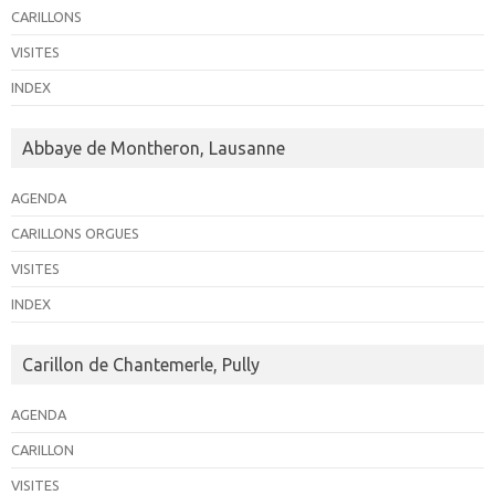
n
CARILLONS
É
VISITES
v
INDEX
è
n
Abbaye de Montheron, Lausanne
e
AGENDA
m
CARILLONS ORGUES
e
n
VISITES
t
INDEX
Carillon de Chantemerle, Pully
AGENDA
CARILLON
VISITES