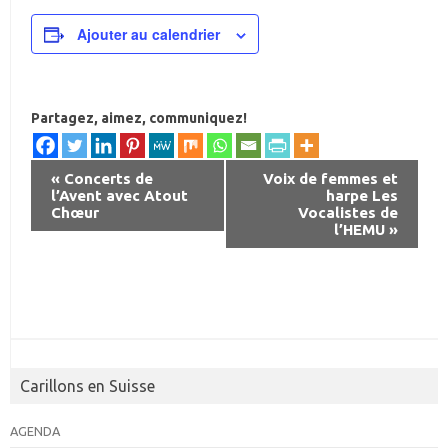
Ajouter au calendrier
Partagez, aimez, communiquez!
«
Concerts de
Voix de femmes et
l’Avent avec Atout
harpe Les
N
Chœur
Vocalistes de
a
l’HEMU
»
v
i
g
a
t
Carillons en Suisse
i
o
AGENDA