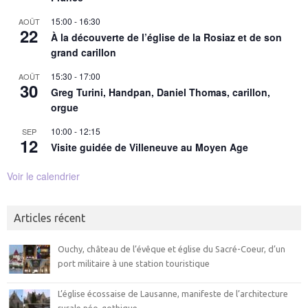
15:00
-
16:30
AOÛT
22
À la découverte de l’église de la Rosiaz et de son
grand carillon
15:30
-
17:00
AOÛT
30
Greg Turini, Handpan, Daniel Thomas, carillon,
orgue
10:00
-
12:15
SEP
12
Visite guidée de Villeneuve au Moyen Age
Voir le calendrier
Articles récent
Ouchy, château de l’évêque et église du Sacré-Coeur, d’un
port militaire à une station touristique
L’église écossaise de Lausanne, manifeste de l’architecture
rurale néo-gothique