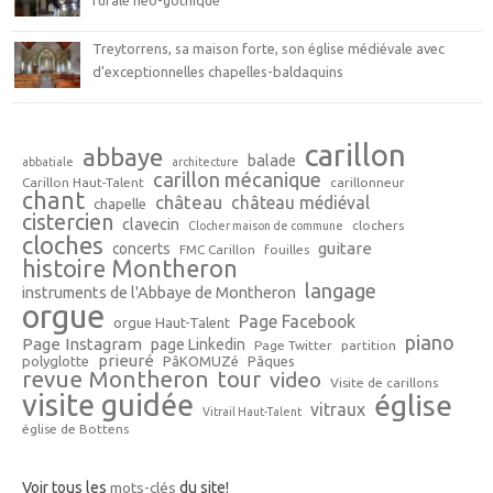
Treytorrens, sa maison forte, son église médiévale avec
d’exceptionnelles chapelles-baldaquins
carillon
abbaye
balade
abbatiale
architecture
carillon mécanique
Carillon Haut-Talent
carillonneur
chant
château
château médiéval
chapelle
cistercien
clavecin
clochers
Clocher maison de commune
cloches
guitare
concerts
FMC Carillon
fouilles
histoire Montheron
langage
instruments de l'Abbaye de Montheron
orgue
Page Facebook
orgue Haut-Talent
piano
Page Instagram
page Linkedin
Page Twitter
partition
prieuré
polyglotte
PâKOMUZé
Pâques
revue Montheron
tour
video
Visite de carillons
visite guidée
église
vitraux
Vitrail Haut-Talent
église de Bottens
Voir tous les
mots-clés
du site!