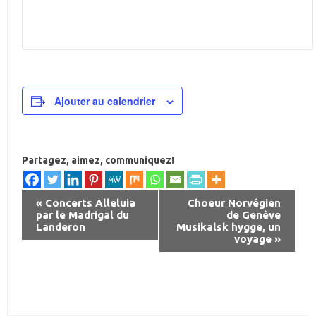
Ajouter au calendrier
Partagez, aimez, communiquez!
«
Concerts Alleluia
Choeur Norvégien
par le Madrigal du
de Genève
N
Landeron
Musikalsk hygge, un
a
voyage
»
v
i
g