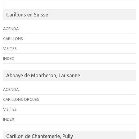
a
t
Carillons en Suisse
i
o
AGENDA
n
CARILLONS
É
VISITES
v
INDEX
è
n
Abbaye de Montheron, Lausanne
e
AGENDA
m
CARILLONS ORGUES
e
n
VISITES
t
INDEX
Carillon de Chantemerle, Pully