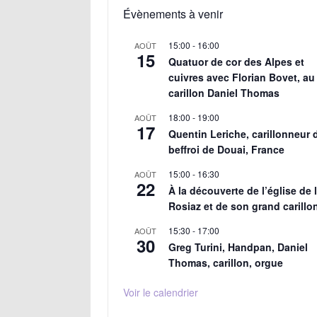
Évènements à venir
15:00
-
16:00
AOÛT
15
Quatuor de cor des Alpes et
cuivres avec Florian Bovet, au
carillon Daniel Thomas
18:00
-
19:00
AOÛT
17
Quentin Leriche, carillonneur 
beffroi de Douai, France
15:00
-
16:30
AOÛT
22
À la découverte de l’église de 
Rosiaz et de son grand carillo
15:30
-
17:00
AOÛT
30
Greg Turini, Handpan, Daniel
Thomas, carillon, orgue
Voir le calendrier