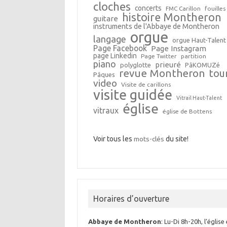
cloches
concerts
FMC Carillon
fouilles
histoire Montheron
guitare
instruments de l'Abbaye de Montheron
orgue
langage
orgue Haut-Talent
Page Facebook
Page Instagram
page Linkedin
Page Twitter
partition
piano
prieuré
polyglotte
PâKOMUZé
revue Montheron
tou
Pâques
video
Visite de carillons
visite guidée
Vitrail Haut-Talent
église
vitraux
église de Bottens
Voir tous les
mots-clés
du site!
Horaires d’ouverture
Abbaye de Montheron
: Lu-Di 8h-20h, l’église 