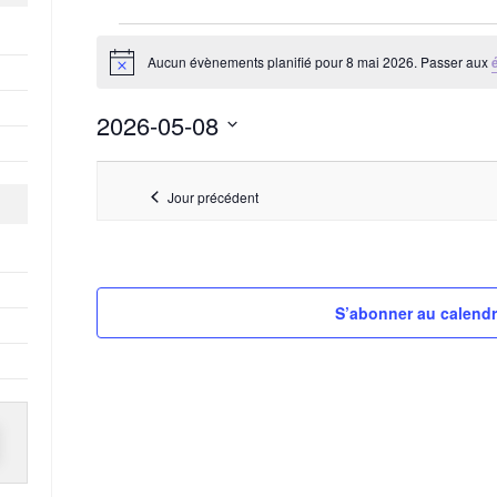
Aucun évènements planifié pour 8 mai 2026. Passer aux
Évènements
N
o
for
t
2026-05-08
i
8
c
S
mai
e
é
2026
Jour précédent
l
e
c
t
S’abonner au calendr
i
o
n
n
e
z
u