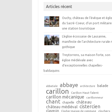
Articles récent
Ouchy, château de l’évêque et égli
du Sacré-Coeur, d’un port militaire
une station touristique
L’église écossaise de Lausanne,
manifeste de l’architecture rurale 
gothique
Treytorrens, sa maison forte, son
église médiévale avec
d’exceptionnelles chapelles-
baldaquins
abbaye
balade
abbatiale
architecture
carillon
Carillon Haut-Talent
carillon mécanique
carillonneur
chant
château
chapelle
cistercien
château médiéval
clavecin
clochers
Clocher maison de commune