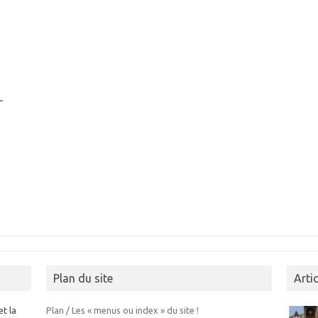
r
Plan du site
Arti
et la
Plan / Les « menus ou index » du site !