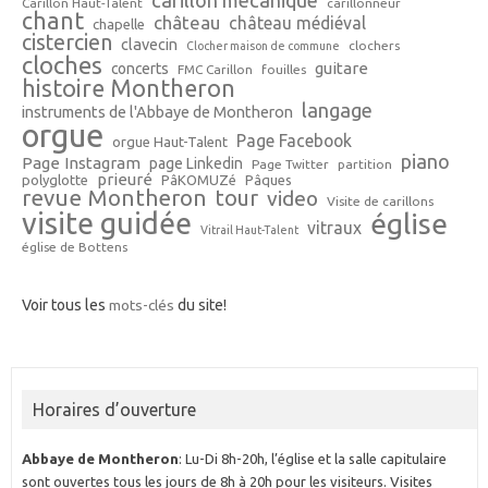
carillon mécanique
Carillon Haut-Talent
carillonneur
chant
château
château médiéval
chapelle
cistercien
clavecin
clochers
Clocher maison de commune
cloches
guitare
concerts
FMC Carillon
fouilles
histoire Montheron
langage
instruments de l'Abbaye de Montheron
orgue
Page Facebook
orgue Haut-Talent
piano
Page Instagram
page Linkedin
Page Twitter
partition
prieuré
polyglotte
PâKOMUZé
Pâques
revue Montheron
tour
video
Visite de carillons
visite guidée
église
vitraux
Vitrail Haut-Talent
église de Bottens
Voir tous les
mots-clés
du site!
Horaires d’ouverture
Abbaye de Montheron
: Lu-Di 8h-20h, l’église et la salle capitulaire
sont ouvertes tous les jours de 8h à 20h pour les visiteurs. Visites