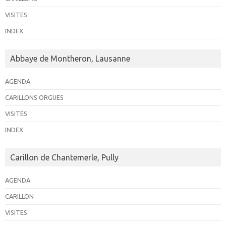
n
VISITES
e
INDEX
m
e
Abbaye de Montheron, Lausanne
n
t
AGENDA
s
CARILLONS ORGUES
VISITES
INDEX
Carillon de Chantemerle, Pully
AGENDA
CARILLON
VISITES