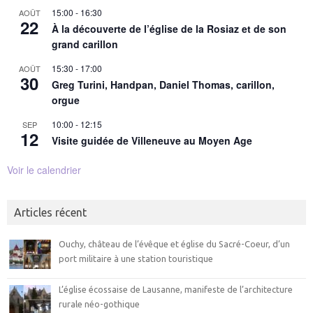
15:00
-
16:30
AOÛT
22
À la découverte de l’église de la Rosiaz et de son
grand carillon
15:30
-
17:00
AOÛT
30
Greg Turini, Handpan, Daniel Thomas, carillon,
orgue
10:00
-
12:15
SEP
12
Visite guidée de Villeneuve au Moyen Age
Voir le calendrier
Articles récent
Ouchy, château de l’évêque et église du Sacré-Coeur, d’un
port militaire à une station touristique
L’église écossaise de Lausanne, manifeste de l’architecture
rurale néo-gothique