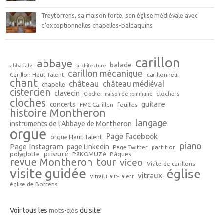
Treytorrens, sa maison forte, son église médiévale avec
d’exceptionnelles chapelles-baldaquins
carillon
abbaye
balade
abbatiale
architecture
carillon mécanique
Carillon Haut-Talent
carillonneur
chant
château
château médiéval
chapelle
cistercien
clavecin
clochers
Clocher maison de commune
cloches
guitare
concerts
FMC Carillon
fouilles
histoire Montheron
langage
instruments de l'Abbaye de Montheron
orgue
Page Facebook
orgue Haut-Talent
piano
Page Instagram
page Linkedin
Page Twitter
partition
prieuré
polyglotte
PâKOMUZé
Pâques
revue Montheron
tour
video
Visite de carillons
visite guidée
église
vitraux
Vitrail Haut-Talent
église de Bottens
Voir tous les
mots-clés
du site!