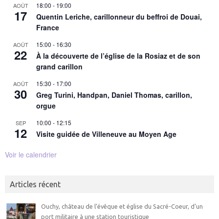
18:00
-
19:00
AOÛT
17
Quentin Leriche, carillonneur du beffroi de Douai,
France
15:00
-
16:30
AOÛT
22
À la découverte de l’église de la Rosiaz et de son
grand carillon
15:30
-
17:00
AOÛT
30
Greg Turini, Handpan, Daniel Thomas, carillon,
orgue
10:00
-
12:15
SEP
12
Visite guidée de Villeneuve au Moyen Age
Voir le calendrier
Articles récent
Ouchy, château de l’évêque et église du Sacré-Coeur, d’un
port militaire à une station touristique