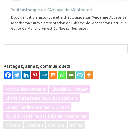
Petit historique de l’Abbaye de Montheron
Documentation historique et archéologique sur l'Ancienne Abbaye de
Montheron : Brève présentation de l’abbaye de Montheron L'actuelle
église de Montheron est édifiée sur les restes
Partagez, aimez, communiquez!
Abbaye de Montheron
Chapelle du Dézaley
Charte européenne des sites Cisterciens
Lavaux Patrimoine Mondial Unesco
Route européenne des abbayes cisterciennes
chapelle
cistercien
gothique
moines