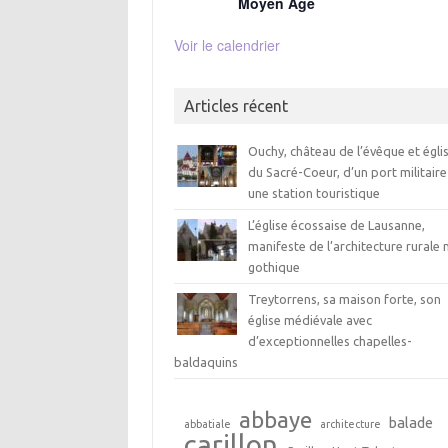
Moyen Age
Voir le calendrier
Articles récent
Ouchy, château de l’évêque et égli
du Sacré-Coeur, d’un port militaire
une station touristique
L’église écossaise de Lausanne,
manifeste de l’architecture rurale 
gothique
Treytorrens, sa maison forte, son
église médiévale avec
d’exceptionnelles chapelles-
baldaquins
abbaye
balade
abbatiale
architecture
carillon