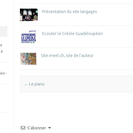
Présentation du site langages
Ecouter le Créole Guadeloupéen
se
 à
Site irreel.ch, site de l’auteur
néo-
Post navigation
←
Le piano
S’abonner