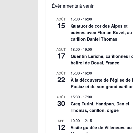
Évènements à venir
15:00
-
16:00
AOÛT
15
Quatuor de cor des Alpes et
cuivres avec Florian Bovet, au
carillon Daniel Thomas
18:00
-
19:00
AOÛT
17
Quentin Leriche, carillonneur 
beffroi de Douai, France
15:00
-
16:30
AOÛT
22
À la découverte de l’église de 
Rosiaz et de son grand carillo
15:30
-
17:00
AOÛT
30
Greg Turini, Handpan, Daniel
Thomas, carillon, orgue
10:00
-
12:15
SEP
12
Visite guidée de Villeneuve au