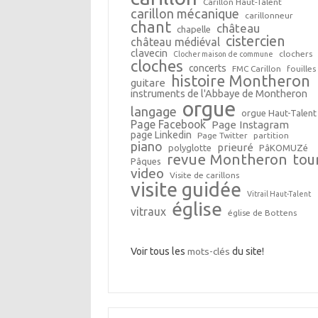
Carillon Haut-Talent
carillon mécanique
carillonneur
chant
château
chapelle
cistercien
château médiéval
clavecin
clochers
Clocher maison de commune
cloches
concerts
FMC Carillon
fouilles
histoire Montheron
guitare
instruments de l'Abbaye de Montheron
orgue
langage
orgue Haut-Talent
Page Facebook
Page Instagram
page Linkedin
Page Twitter
partition
piano
prieuré
polyglotte
PâKOMUZé
revue Montheron
tou
Pâques
video
Visite de carillons
visite guidée
Vitrail Haut-Talent
église
vitraux
église de Bottens
Voir tous les
mots-clés
du site!