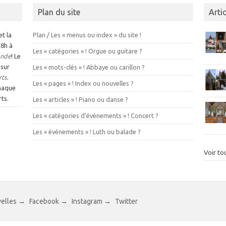
Plan du site
Arti
et la
Plan / Les « menus ou index » du site !
 8h à
Les « catégories » ! Orgue ou guitare ?
nde
! Le
 sur
Les « mots-clés » ! Abbaye ou carillon ?
rts
.
Les « pages » ! Index ou nouvelles ?
chaque
ts.
Les « articles » ! Piano ou danse ?
Les « catégories d’événements » ! Concert ?
Les « événements » ! Luth ou balade ?
Voir tou
velles
→
Facebook
→
Instagram
→
Twitter