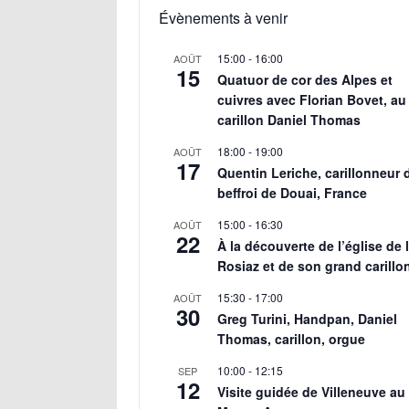
Évènements à venir
15:00
-
16:00
AOÛT
15
Quatuor de cor des Alpes et
cuivres avec Florian Bovet, au
carillon Daniel Thomas
18:00
-
19:00
AOÛT
17
Quentin Leriche, carillonneur 
beffroi de Douai, France
15:00
-
16:30
AOÛT
22
À la découverte de l’église de 
Rosiaz et de son grand carillo
15:30
-
17:00
AOÛT
30
Greg Turini, Handpan, Daniel
Thomas, carillon, orgue
10:00
-
12:15
SEP
12
Visite guidée de Villeneuve au