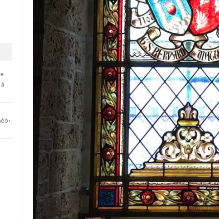
se
 à
néo-