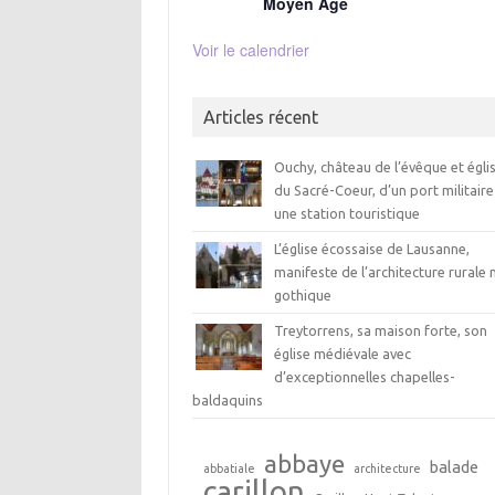
Moyen Age
Voir le calendrier
Articles récent
Ouchy, château de l’évêque et égli
du Sacré-Coeur, d’un port militaire
une station touristique
L’église écossaise de Lausanne,
manifeste de l’architecture rurale 
gothique
Treytorrens, sa maison forte, son
église médiévale avec
d’exceptionnelles chapelles-
baldaquins
abbaye
balade
abbatiale
architecture
carillon