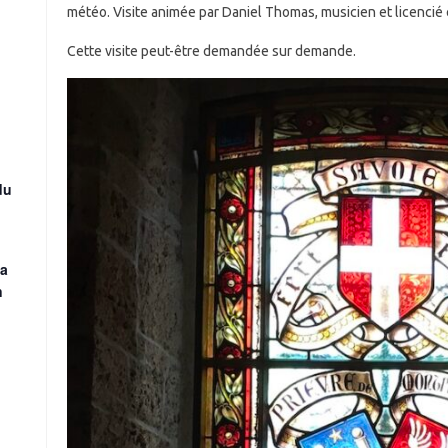
météo. Visite animée par Daniel Thomas, musicien et licencié 
Cette visite peut-être demandée sur demande.
du
la
n