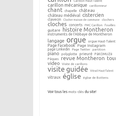
Carillon Haut-Talent
carillon mécanique
carillonneur
chant
château
chapelle
cistercien
château médiéval
clavecin
clochers
Clocher maison de commune
cloches
concerts
FMC Carillon
fouilles
histoire Montheron
guitare
instruments de l'Abbaye de Montheron
orgue
langage
orgue Haut-Talent
Page Facebook
Page Instagram
page Linkedin
Page Twitter
partition
piano
prieuré
polyglotte
PâKOMUZé
revue Montheron
tou
Pâques
video
Visite de carillons
visite guidée
Vitrail Haut-Talent
église
vitraux
église de Bottens
Voir tous les
mots-clés
du site!