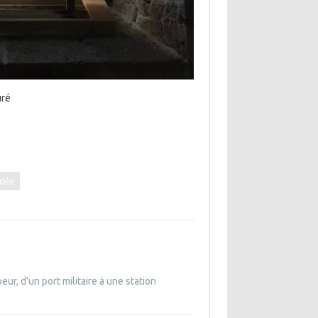
uré
idée
ur, d’un port militaire à une station