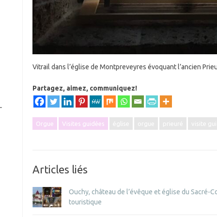
Vitrail dans l’église de Montpreveyres évoquant l’ancien Prie
Partagez, aimez, communiquez!
r
Orgue
Visites guidées
église
orgue
prieuré
visite gu
Articles liés
Ouchy, château de l’évêque et église du Sacré-Coe
touristique