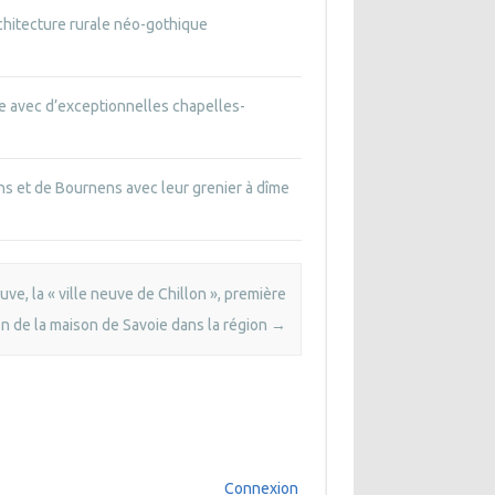
rchitecture rurale néo-gothique
le avec d’exceptionnelles chapelles-
ns et de Bournens avec leur grenier à dîme
uve, la « ville neuve de Chillon », première
n de la maison de Savoie dans la région
→
Connexion