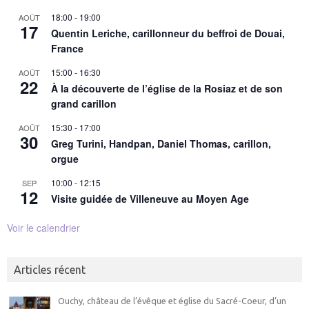
18:00
-
19:00
AOÛT
17
Quentin Leriche, carillonneur du beffroi de Douai,
France
15:00
-
16:30
AOÛT
22
À la découverte de l’église de la Rosiaz et de son
grand carillon
15:30
-
17:00
AOÛT
30
Greg Turini, Handpan, Daniel Thomas, carillon,
orgue
10:00
-
12:15
SEP
12
Visite guidée de Villeneuve au Moyen Age
Voir le calendrier
Articles récent
Ouchy, château de l’évêque et église du Sacré-Coeur, d’un