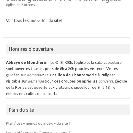
Vitrail Haut-Talent
église de Bottens
Voir tous les
mots-clés
du site!
Horaires d’ouverture
Abbaye de Montheron
: Lu-Di 8h-20h, l’église et la salle capitulaire
sont ouvertes tous les jours de 8h à 20h pour les visiteurs. Visites
guidées sur
demande
! Le
Carillon de Chantemerle
à Pully est
visitable sur
demande
pour des groupes ou après les
concerts
. L'église
de la Rosiaz est ouverte aux visiteurs chaque jour de 9h à 18h, en
dehors des cultes ou concerts.
Plan du site
Plan / Les « menus ou index » du site !
Les « catégories » ! Orgue ou guitare ?