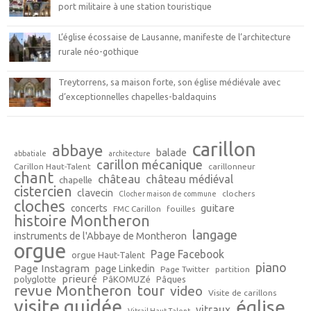
port militaire à une station touristique
L’église écossaise de Lausanne, manifeste de l’architecture
rurale néo-gothique
Treytorrens, sa maison forte, son église médiévale avec
d’exceptionnelles chapelles-baldaquins
carillon
abbaye
balade
abbatiale
architecture
carillon mécanique
Carillon Haut-Talent
carillonneur
chant
château
château médiéval
chapelle
cistercien
clavecin
clochers
Clocher maison de commune
cloches
guitare
concerts
FMC Carillon
fouilles
histoire Montheron
langage
instruments de l'Abbaye de Montheron
orgue
Page Facebook
orgue Haut-Talent
piano
Page Instagram
page Linkedin
Page Twitter
partition
prieuré
polyglotte
PâKOMUZé
Pâques
revue Montheron
tour
video
Visite de carillons
visite guidée
église
vitraux