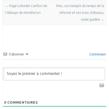
Post navigation
←
Page Linkedin Carillon de
Mex, son temple du temps de la
l’Abbaye de Montheron
réforme et ses trois châteaux,
visite guidée
→
S’abonner
Connexion
0
COMMENTAIRES