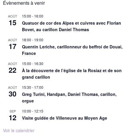
Évènements à venir
15:00
-
16:00
AOÛT
15
Quatuor de cor des Alpes et cuivres avec Florian
Bovet, au carillon Daniel Thomas
18:00
-
19:00
AOÛT
17
Quentin Leriche, carillonneur du beffroi de Douai,
France
15:00
-
16:30
AOÛT
22
À la découverte de l’église de la Rosiaz et de son
grand carillon
15:30
-
17:00
AOÛT
30
Greg Turini, Handpan, Daniel Thomas, carillon,
orgue
10:00
-
12:15
SEP
12
Visite guidée de Villeneuve au Moyen Age
Voir le calendrier