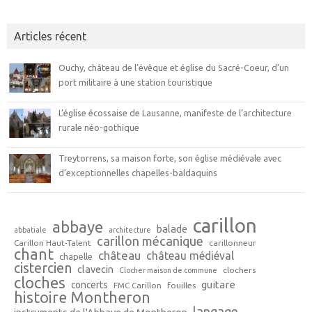
Articles récent
Ouchy, château de l’évêque et église du Sacré-Coeur, d’un
port militaire à une station touristique
L’église écossaise de Lausanne, manifeste de l’architecture
rurale néo-gothique
Treytorrens, sa maison forte, son église médiévale avec
d’exceptionnelles chapelles-baldaquins
carillon
abbaye
balade
abbatiale
architecture
carillon mécanique
Carillon Haut-Talent
carillonneur
chant
château
château médiéval
chapelle
cistercien
clavecin
clochers
Clocher maison de commune
cloches
guitare
concerts
FMC Carillon
fouilles
histoire Montheron
langage