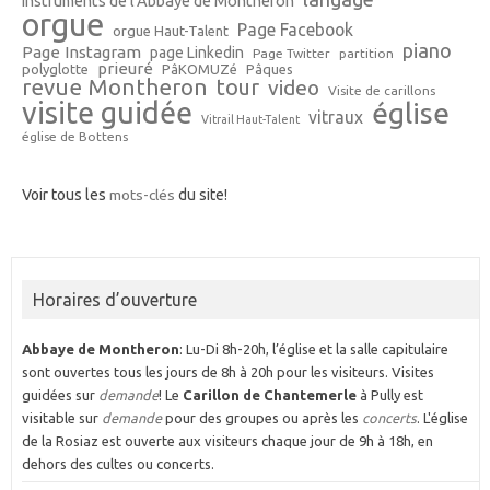
instruments de l'Abbaye de Montheron
orgue
Page Facebook
orgue Haut-Talent
piano
Page Instagram
page Linkedin
Page Twitter
partition
prieuré
polyglotte
PâKOMUZé
Pâques
revue Montheron
tour
video
Visite de carillons
visite guidée
église
vitraux
Vitrail Haut-Talent
église de Bottens
Voir tous les
mots-clés
du site!
Horaires d’ouverture
Abbaye de Montheron
: Lu-Di 8h-20h, l’église et la salle capitulaire
sont ouvertes tous les jours de 8h à 20h pour les visiteurs. Visites
guidées sur
demande
! Le
Carillon de Chantemerle
à Pully est
visitable sur
demande
pour des groupes ou après les
concerts
. L'église
de la Rosiaz est ouverte aux visiteurs chaque jour de 9h à 18h, en
dehors des cultes ou concerts.