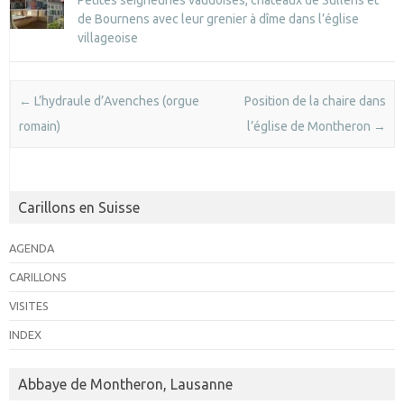
de Bournens avec leur grenier à dîme dans l’église
villageoise
Post navigation
←
L’hydraule d’Avenches (orgue
Position de la chaire dans
romain)
l’église de Montheron
→
Carillons en Suisse
AGENDA
CARILLONS
VISITES
INDEX
Abbaye de Montheron, Lausanne