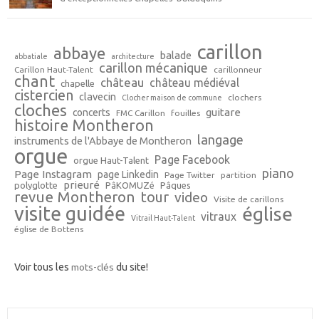
carillon
abbaye
balade
abbatiale
architecture
carillon mécanique
Carillon Haut-Talent
carillonneur
chant
château
château médiéval
chapelle
cistercien
clavecin
clochers
Clocher maison de commune
cloches
guitare
concerts
FMC Carillon
fouilles
histoire Montheron
langage
instruments de l'Abbaye de Montheron
orgue
Page Facebook
orgue Haut-Talent
piano
Page Instagram
page Linkedin
Page Twitter
partition
prieuré
polyglotte
PâKOMUZé
Pâques
revue Montheron
tour
video
Visite de carillons
visite guidée
église
vitraux
Vitrail Haut-Talent
église de Bottens
Voir tous les
mots-clés
du site!