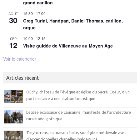
grand carillon
15:30
-
17:00
AOÛT
30
Greg Turini, Handpan, Daniel Thomas, carillon,
orgue
10:00
-
12:15
SEP
12
Visite guidée de Villeneuve au Moyen Age
Voir le calendrier
Articles récent
Ouchy, château de l’évêque et église du Sacré-Coeur, d’un
port militaire à une station touristique
L’église écossaise de Lausanne, manifeste de l’architecture
rurale néo-gothique
Treytorrens, sa maison forte, son église médiévale avec
d’exceptionnelles chapelles-baldaquins