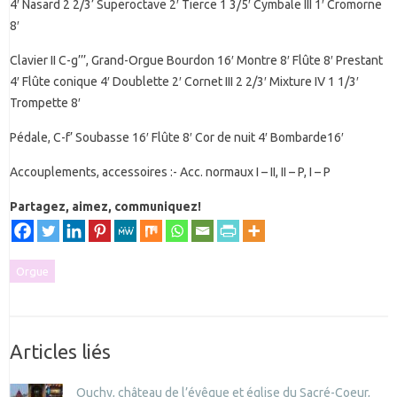
4′ Nasard 2 2/3’ Superoctave 2′ Tierce 1 3/5′ Cymbale III 1′ Cromorne
8′
Clavier II C-g’’’, Grand-Orgue Bourdon 16′ Montre 8′ Flûte 8′ Prestant
4′ Flûte conique 4′ Doublette 2′ Cornet III 2 2/3′ Mixture IV 1 1/3′
Trompette 8′
Pédale, C-f’ Soubasse 16′ Flûte 8′ Cor de nuit 4′ Bombarde16′
Accouplements, accessoires :- Acc. normaux I – II, II – P, I – P
Partagez, aimez, communiquez!
Orgue
Articles liés
Ouchy, château de l’évêque et église du Sacré-Coeur,