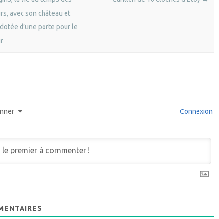
rs, avec son château et
e dotée d’une porte pour le
ur
onner
Connexion
ENTAIRES