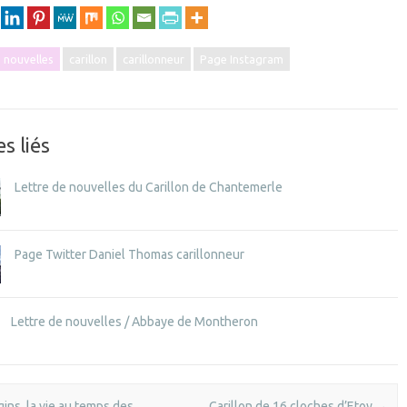
e nouvelles
carillon
carillonneur
Page Instagram
es liés
Lettre de nouvelles du Carillon de Chantemerle
Page Twitter Daniel Thomas carillonneur
Lettre de nouvelles / Abbaye de Montheron
vigation
ins, la vie au temps des
Carillon de 16 cloches d’Etoy
→