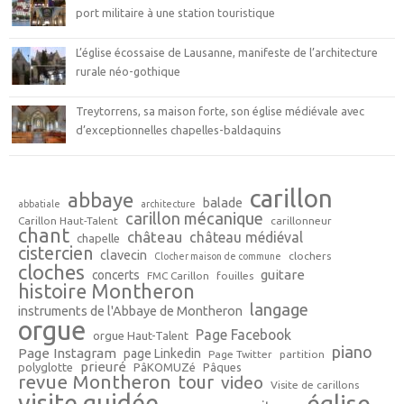
port militaire à une station touristique
L’église écossaise de Lausanne, manifeste de l’architecture
rurale néo-gothique
Treytorrens, sa maison forte, son église médiévale avec
d’exceptionnelles chapelles-baldaquins
carillon
abbaye
balade
abbatiale
architecture
carillon mécanique
Carillon Haut-Talent
carillonneur
chant
château
château médiéval
chapelle
cistercien
clavecin
clochers
Clocher maison de commune
cloches
guitare
concerts
FMC Carillon
fouilles
histoire Montheron
langage
instruments de l'Abbaye de Montheron
orgue
Page Facebook
orgue Haut-Talent
piano
Page Instagram
page Linkedin
Page Twitter
partition
prieuré
polyglotte
PâKOMUZé
Pâques
revue Montheron
tour
video
Visite de carillons
visite guidée
église