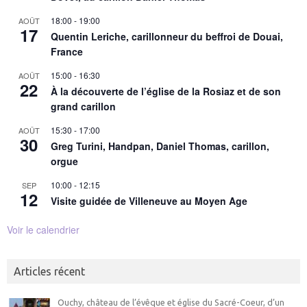
18:00
-
19:00
AOÛT
17
Quentin Leriche, carillonneur du beffroi de Douai,
France
15:00
-
16:30
AOÛT
22
À la découverte de l’église de la Rosiaz et de son
grand carillon
15:30
-
17:00
AOÛT
30
Greg Turini, Handpan, Daniel Thomas, carillon,
orgue
10:00
-
12:15
SEP
12
Visite guidée de Villeneuve au Moyen Age
Voir le calendrier
Articles récent
Ouchy, château de l’évêque et église du Sacré-Coeur, d’un