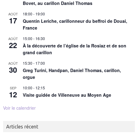
Bovet, au carillon Daniel Thomas
18:00
-
19:00
AOÛT
17
Quentin Leriche, carillonneur du beffroi de Douai,
France
15:00
-
16:30
AOÛT
22
À la découverte de l’église de la Rosiaz et de son
grand carillon
15:30
-
17:00
AOÛT
30
Greg Turini, Handpan, Daniel Thomas, carillon,
orgue
10:00
-
12:15
SEP
12
Visite guidée de Villeneuve au Moyen Age
Voir le calendrier
Articles récent