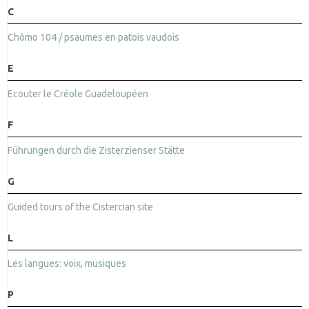
C
Chômo 104 / psaumes en patois vaudois
E
Ecouter le Créole Guadeloupéen
F
Führungen durch die Zisterzienser Stätte
G
Guided tours of the Cistercian site
L
Les langues: voix, musiques
P