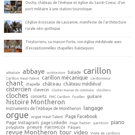
Ouchy, château de l’évêque et église du Sacré-Coeur, d’un
port militaire à une station touristique
L’église écossaise de Lausanne, manifeste de l’architecture
rurale néo-gothique
Treytorrens, sa maison forte, son église médiévale avec
d’exceptionnelles chapelles-baldaquins
carillon
abbaye
balade
abbatiale
architecture
carillon mécanique
Carillon Haut-Talent
carillonneur
chant
château
château médiéval
chapelle
cistercien
clavecin
clochers
Clocher maison de commune
cloches
guitare
concerts
FMC Carillon
fouilles
histoire Montheron
langage
instruments de l'Abbaye de Montheron
orgue
Page Facebook
orgue Haut-Talent
piano
Page Instagram
page Linkedin
Page Twitter
partition
prieuré
polyglotte
PâKOMUZé
Pâques
revue Montheron
tour
video
Visite de carillons