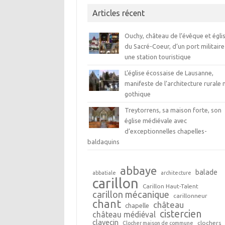
Articles récent
Ouchy, château de l’évêque et égli
du Sacré-Coeur, d’un port militaire
une station touristique
L’église écossaise de Lausanne,
manifeste de l’architecture rurale 
gothique
Treytorrens, sa maison forte, son
église médiévale avec
d’exceptionnelles chapelles-
baldaquins
abbaye
balade
abbatiale
architecture
carillon
Carillon Haut-Talent
carillon mécanique
carillonneur
chant
château
chapelle
cistercien
château médiéval
clavecin
clochers
Clocher maison de commune