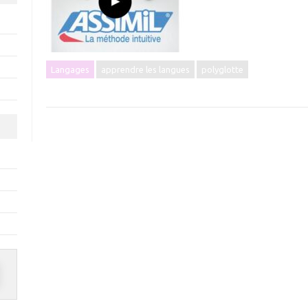
Langages
apprendre les langues
polyglotte