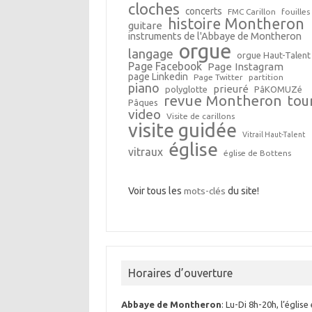
cloches
concerts
FMC Carillon
fouilles
histoire Montheron
guitare
instruments de l'Abbaye de Montheron
orgue
langage
orgue Haut-Talent
Page Facebook
Page Instagram
page Linkedin
Page Twitter
partition
piano
prieuré
polyglotte
PâKOMUZé
revue Montheron
tou
Pâques
video
Visite de carillons
visite guidée
Vitrail Haut-Talent
église
vitraux
église de Bottens
Voir tous les
mots-clés
du site!
Horaires d’ouverture
Abbaye de Montheron
: Lu-Di 8h-20h, l’église 