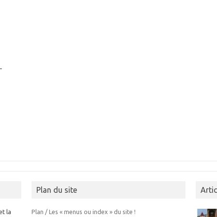
r
Plan du site
Arti
et la
Plan / Les « menus ou index » du site !