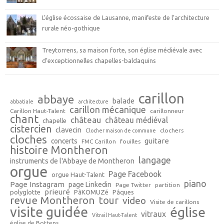
L’église écossaise de Lausanne, manifeste de l’architecture
rurale néo-gothique
Treytorrens, sa maison forte, son église médiévale avec
d’exceptionnelles chapelles-baldaquins
carillon
abbaye
balade
abbatiale
architecture
carillon mécanique
Carillon Haut-Talent
carillonneur
chant
château
château médiéval
chapelle
cistercien
clavecin
clochers
Clocher maison de commune
cloches
guitare
concerts
FMC Carillon
fouilles
histoire Montheron
langage
instruments de l'Abbaye de Montheron
orgue
Page Facebook
orgue Haut-Talent
piano
Page Instagram
page Linkedin
Page Twitter
partition
prieuré
polyglotte
PâKOMUZé
Pâques
revue Montheron
tour
video
Visite de carillons
visite guidée
église
vitraux
Vitrail Haut-Talent
église de Bottens