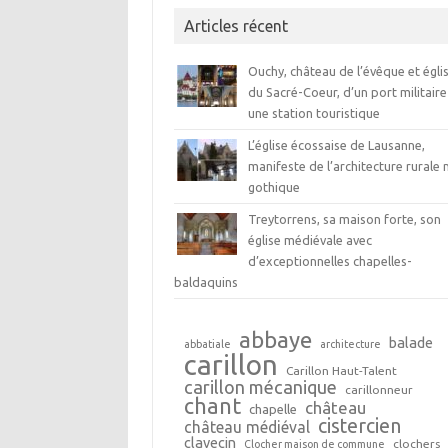
Articles récent
Ouchy, château de l’évêque et égli
du Sacré-Coeur, d’un port militaire
une station touristique
L’église écossaise de Lausanne,
manifeste de l’architecture rurale 
gothique
Treytorrens, sa maison forte, son
église médiévale avec
d’exceptionnelles chapelles-
baldaquins
abbaye
balade
abbatiale
architecture
carillon
Carillon Haut-Talent
carillon mécanique
carillonneur
chant
château
chapelle
cistercien
château médiéval
clavecin
clochers
Clocher maison de commune