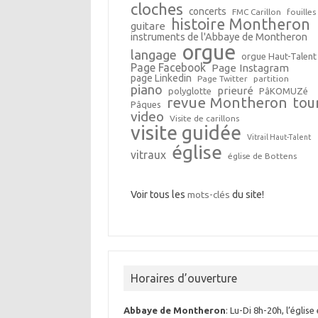
cloches
concerts
FMC Carillon
fouilles
histoire Montheron
guitare
instruments de l'Abbaye de Montheron
orgue
langage
orgue Haut-Talent
Page Facebook
Page Instagram
page Linkedin
Page Twitter
partition
piano
prieuré
polyglotte
PâKOMUZé
revue Montheron
tou
Pâques
video
Visite de carillons
visite guidée
Vitrail Haut-Talent
église
vitraux
église de Bottens
Voir tous les
mots-clés
du site!
Horaires d’ouverture
Abbaye de Montheron
: Lu-Di 8h-20h, l’église 