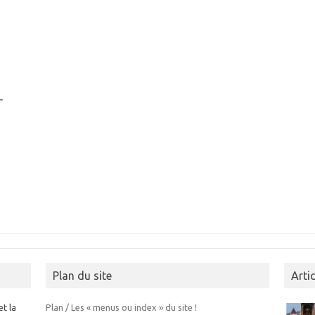
r
Plan du site
Arti
et la
Plan / Les « menus ou index » du site !