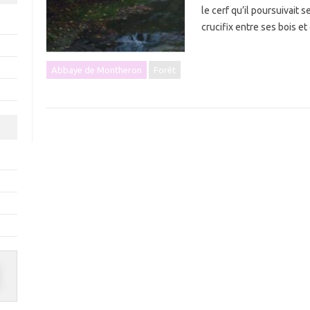
le cerf qu’il poursuivait
crucifix entre ses bois e
Abbaye de Montheron
Forêt