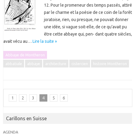
12. Pour le promeneur des temps passés, attiré
par le charme et la poésie de ce coin de la forêt
joratoise, rien, ou presque, ne pouvait donner
une idée, si vague soit-elle, de ce qu’avait pu
être cette abbaye qui, pen- dant quatre siècles,
avait vécu au…
Lire la suite »
Abbaye de Montheron
abbatiale
abbaye
architecture
cistercien
histoire Montheron
1
2
3
4
5
6
Carillons en Suisse
AGENDA