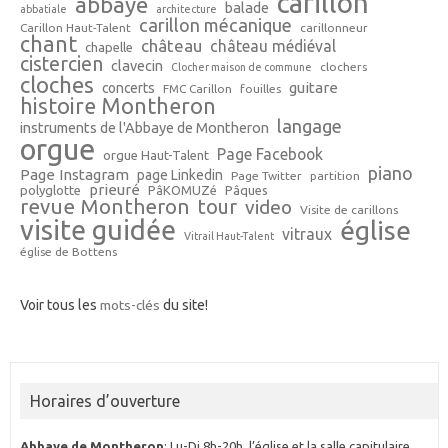
carillon
abbaye
balade
abbatiale
architecture
carillon mécanique
Carillon Haut-Talent
carillonneur
chant
château
château médiéval
chapelle
cistercien
clavecin
clochers
Clocher maison de commune
cloches
guitare
concerts
FMC Carillon
fouilles
histoire Montheron
langage
instruments de l'Abbaye de Montheron
orgue
Page Facebook
orgue Haut-Talent
piano
Page Instagram
page Linkedin
Page Twitter
partition
prieuré
polyglotte
PâKOMUZé
Pâques
revue Montheron
tour
video
Visite de carillons
visite guidée
église
vitraux
Vitrail Haut-Talent
église de Bottens
Voir tous les
mots-clés
du site!
Horaires d’ouverture
Abbaye de Montheron
: Lu-Di 8h-20h, l’église et la salle capitulaire