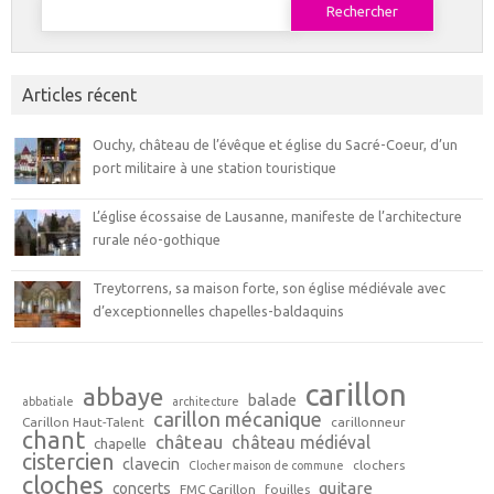
Articles récent
Ouchy, château de l’évêque et église du Sacré-Coeur, d’un
port militaire à une station touristique
L’église écossaise de Lausanne, manifeste de l’architecture
rurale néo-gothique
Treytorrens, sa maison forte, son église médiévale avec
d’exceptionnelles chapelles-baldaquins
carillon
abbaye
balade
abbatiale
architecture
carillon mécanique
Carillon Haut-Talent
carillonneur
chant
château
château médiéval
chapelle
cistercien
clavecin
clochers
Clocher maison de commune
cloches
guitare
concerts
FMC Carillon
fouilles