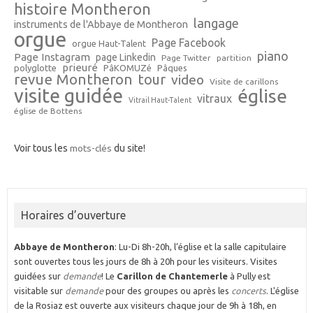
histoire Montheron
langage
instruments de l'Abbaye de Montheron
orgue
Page Facebook
orgue Haut-Talent
piano
Page Instagram
page Linkedin
Page Twitter
partition
prieuré
polyglotte
PâKOMUZé
Pâques
revue Montheron
tour
video
Visite de carillons
visite guidée
église
vitraux
Vitrail Haut-Talent
église de Bottens
Voir tous les
mots-clés
du site!
Horaires d’ouverture
Abbaye de Montheron
: Lu-Di 8h-20h, l’église et la salle capitulaire
sont ouvertes tous les jours de 8h à 20h pour les visiteurs. Visites
guidées sur
demande
! Le
Carillon de Chantemerle
à Pully est
visitable sur
demande
pour des groupes ou après les
concerts
. L'église
de la Rosiaz est ouverte aux visiteurs chaque jour de 9h à 18h, en