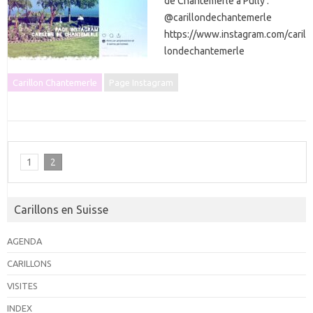
de Chantemerle à Pully :
@carillondechantemerle
https://www.instagram.com/caril
londechantemerle
Carillon Chantemerle
Page Instagram
1
2
Carillons en Suisse
AGENDA
CARILLONS
VISITES
INDEX