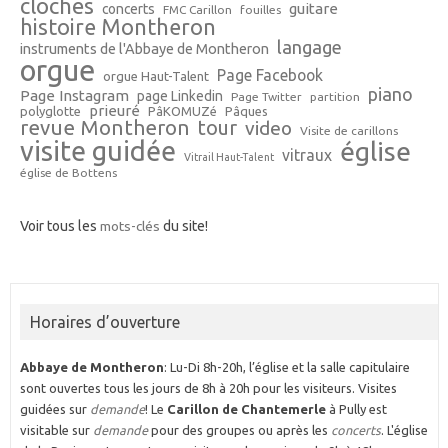
cloches
guitare
concerts
FMC Carillon
fouilles
histoire Montheron
langage
instruments de l'Abbaye de Montheron
orgue
Page Facebook
orgue Haut-Talent
piano
Page Instagram
page Linkedin
Page Twitter
partition
prieuré
polyglotte
PâKOMUZé
Pâques
revue Montheron
tour
video
Visite de carillons
visite guidée
église
vitraux
Vitrail Haut-Talent
église de Bottens
Voir tous les
mots-clés
du site!
Horaires d’ouverture
Abbaye de Montheron
: Lu-Di 8h-20h, l’église et la salle capitulaire
sont ouvertes tous les jours de 8h à 20h pour les visiteurs. Visites
guidées sur
demande
! Le
Carillon de Chantemerle
à Pully est
visitable sur
demande
pour des groupes ou après les
concerts
. L'église