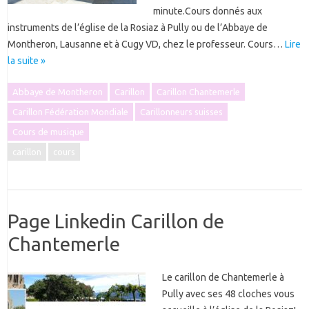
minute.Cours donnés aux
instruments de l’église de la Rosiaz à Pully ou de l’Abbaye de
Montheron, Lausanne et à Cugy VD, chez le professeur. Cours…
Lire
la suite »
Abbaye de Montheron
Carillon
Carillon Chantemerle
Carillon Fédération Mondiale
Carillonneurs suisses
Cours de musique
carillon
cours
Page Linkedin Carillon de
Chantemerle
Le carillon de Chantemerle à
Pully avec ses 48 cloches vous