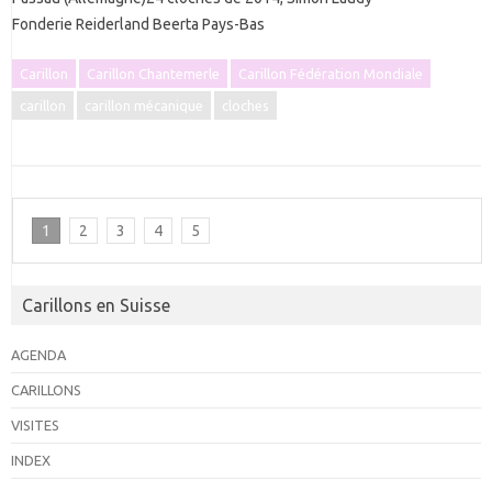
Fonderie Reiderland Beerta Pays-Bas
Carillon
Carillon Chantemerle
Carillon Fédération Mondiale
carillon
carillon mécanique
cloches
1
2
3
4
5
Carillons en Suisse
AGENDA
CARILLONS
VISITES
INDEX