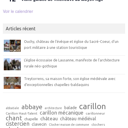
Voir le calendrier
Articles récent
Ouchy, château de l’évêque et église du Sacré-Coeur, d’un
port militaire à une station touristique
L’église écossaise de Lausanne, manifeste de l’architecture
rurale néo-gothique
Treytorrens, sa maison forte, son église médiévale avec
d’exceptionnelles chapelles-baldaquins
carillon
abbaye
balade
abbatiale
architecture
carillon mécanique
Carillon Haut-Talent
carillonneur
chant
château
château médiéval
chapelle
cistercien
clavecin
clochers
Clocher maison de commune