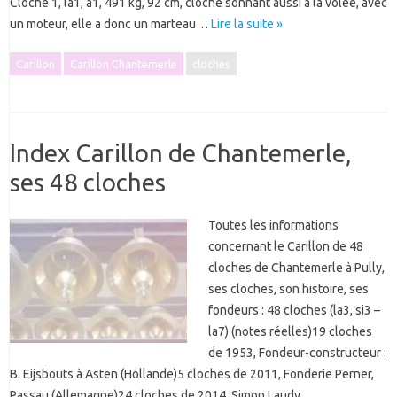
Cloche 1, la1, a1, 491 kg, 92 cm, cloche sonnant aussi à la volée, avec
un moteur, elle a donc un marteau…
Lire la suite »
Carillon
Carillon Chantemerle
cloches
Index Carillon de Chantemerle,
ses 48 cloches
Toutes les informations
concernant le Carillon de 48
cloches de Chantemerle à Pully,
ses cloches, son histoire, ses
fondeurs : 48 cloches (la3, si3 –
la7) (notes réelles)19 cloches
de 1953, Fondeur-constructeur :
B. Eijsbouts à Asten (Hollande)5 cloches de 2011, Fonderie Perner,
Passau (Allemagne)24 cloches de 2014, Simon Laudy