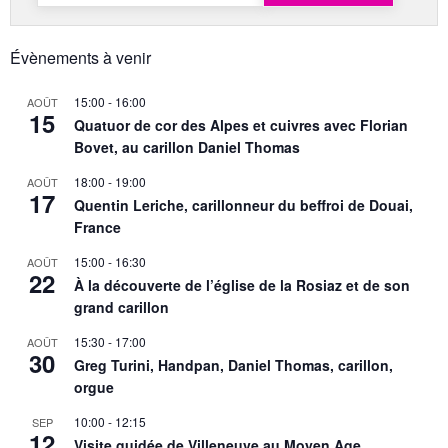
Évènements à venir
15:00
-
16:00
AOÛT
15
Quatuor de cor des Alpes et cuivres avec Florian
Bovet, au carillon Daniel Thomas
18:00
-
19:00
AOÛT
17
Quentin Leriche, carillonneur du beffroi de Douai,
France
15:00
-
16:30
AOÛT
22
À la découverte de l’église de la Rosiaz et de son
grand carillon
15:30
-
17:00
AOÛT
30
Greg Turini, Handpan, Daniel Thomas, carillon,
orgue
10:00
-
12:15
SEP
12
Visite guidée de Villeneuve au Moyen Age