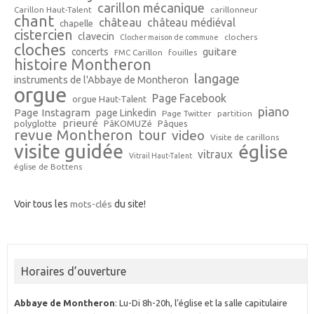
carillon mécanique
Carillon Haut-Talent
carillonneur
chant
château
château médiéval
chapelle
cistercien
clavecin
clochers
Clocher maison de commune
cloches
guitare
concerts
FMC Carillon
fouilles
histoire Montheron
langage
instruments de l'Abbaye de Montheron
orgue
Page Facebook
orgue Haut-Talent
piano
Page Instagram
page Linkedin
Page Twitter
partition
prieuré
polyglotte
PâKOMUZé
Pâques
revue Montheron
tour
video
Visite de carillons
visite guidée
église
vitraux
Vitrail Haut-Talent
église de Bottens
Voir tous les
mots-clés
du site!
Horaires d’ouverture
Abbaye de Montheron
: Lu-Di 8h-20h, l’église et la salle capitulaire