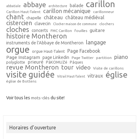
carillon
abbaye
balade
abbatiale
architecture
carillon mécanique
Carillon Haut-Talent
carillonneur
chant
château
château médiéval
chapelle
cistercien
clavecin
clochers
Clocher maison de commune
cloches
guitare
concerts
FMC Carillon
fouilles
histoire Montheron
langage
instruments de l'Abbaye de Montheron
orgue
Page Facebook
orgue Haut-Talent
piano
Page Instagram
page Linkedin
Page Twitter
partition
prieuré
polyglotte
PâKOMUZé
Pâques
revue Montheron
tour
video
Visite de carillons
visite guidée
église
vitraux
Vitrail Haut-Talent
église de Bottens
Voir tous les
mots-clés
du site!
Horaires d’ouverture