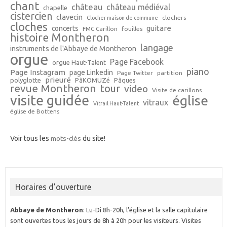
chant
château
château médiéval
chapelle
cistercien
clavecin
clochers
Clocher maison de commune
cloches
guitare
concerts
FMC Carillon
fouilles
histoire Montheron
langage
instruments de l'Abbaye de Montheron
orgue
Page Facebook
orgue Haut-Talent
piano
Page Instagram
page Linkedin
Page Twitter
partition
prieuré
polyglotte
PâKOMUZé
Pâques
revue Montheron
tour
video
Visite de carillons
visite guidée
église
vitraux
Vitrail Haut-Talent
église de Bottens
Voir tous les
mots-clés
du site!
Horaires d’ouverture
Abbaye de Montheron
: Lu-Di 8h-20h, l’église et la salle capitulaire
sont ouvertes tous les jours de 8h à 20h pour les visiteurs. Visites