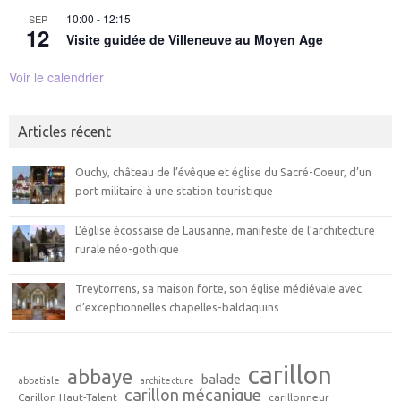
10:00
-
12:15
SEP
12
Visite guidée de Villeneuve au Moyen Age
Voir le calendrier
Articles récent
Ouchy, château de l’évêque et église du Sacré-Coeur, d’un
port militaire à une station touristique
L’église écossaise de Lausanne, manifeste de l’architecture
rurale néo-gothique
Treytorrens, sa maison forte, son église médiévale avec
d’exceptionnelles chapelles-baldaquins
carillon
abbaye
balade
abbatiale
architecture
carillon mécanique
Carillon Haut-Talent
carillonneur