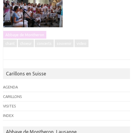
Abbaye de Montheron
chant
choeur
concerts
souvenir
video
Carillons en Suisse
AGENDA
CARILLONS
VISITES
INDEX
Abbaye de Montheron, Lausanne