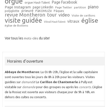
orgue
Page Facebook
orgue Haut-Talent
piano
Page Instagram
page Linkedin
Page Twitter
partition
prieuré
polyglotte
PâKOMUZé
Pâques
revue Montheron
tour
video
Visite de carillons
visite guidée
église
vitraux
Vitrail Haut-Talent
église de Bottens
Voir tous les
mots-clés
du site!
Horaires d’ouverture
Abbaye de Montheron
: Lu-Di 8h-20h, l’église et la salle capitulaire
sont ouvertes tous les jours de 8h à 20h pour les visiteurs. Visites
guidées sur
demande
! Le
Carillon de Chantemerle
à Pully est
visitable sur
demande
pour des groupes ou après les
concerts
. L'église
de la Rosiaz est ouverte aux visiteurs chaque jour de 9h à 18h, en
dehors des cultes ou concerts.