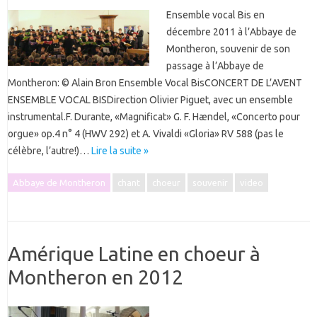
Ensemble vocal Bis en
décembre 2011 à l’Abbaye de
Montheron, souvenir de son
passage à l’Abbaye de
Montheron: © Alain Bron Ensemble Vocal BisCONCERT DE L’AVENT
ENSEMBLE VOCAL BISDirection Olivier Piguet, avec un ensemble
instrumental.F. Durante, «Magnificat» G. F. Hændel, «Concerto pour
orgue» op.4 n° 4 (HWV 292) et A. Vivaldi «Gloria» RV 588 (pas le
célèbre, l’autre!)…
Lire la suite »
Abbaye de Montheron
chant
choeur
souvenir
video
Amérique Latine en choeur à
Montheron en 2012