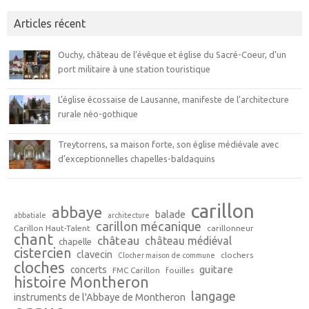
Articles récent
Ouchy, château de l’évêque et église du Sacré-Coeur, d’un
port militaire à une station touristique
L’église écossaise de Lausanne, manifeste de l’architecture
rurale néo-gothique
Treytorrens, sa maison forte, son église médiévale avec
d’exceptionnelles chapelles-baldaquins
carillon
abbaye
balade
abbatiale
architecture
carillon mécanique
Carillon Haut-Talent
carillonneur
chant
château
château médiéval
chapelle
cistercien
clavecin
clochers
Clocher maison de commune
cloches
guitare
concerts
FMC Carillon
fouilles
histoire Montheron
langage
instruments de l'Abbaye de Montheron