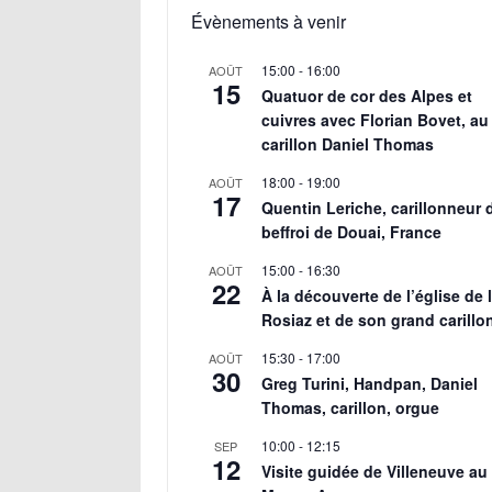
Évènements à venir
15:00
-
16:00
AOÛT
15
Quatuor de cor des Alpes et
cuivres avec Florian Bovet, au
carillon Daniel Thomas
18:00
-
19:00
AOÛT
17
Quentin Leriche, carillonneur 
beffroi de Douai, France
15:00
-
16:30
AOÛT
22
À la découverte de l’église de 
Rosiaz et de son grand carillo
15:30
-
17:00
AOÛT
30
Greg Turini, Handpan, Daniel
Thomas, carillon, orgue
10:00
-
12:15
SEP
12
Visite guidée de Villeneuve au