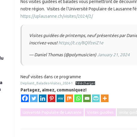
Nos visites guidées et balades vous permettront de découvrir 
notre région. Visites de l’Université Populaire de Lausanne fév
https://uplausanne.ch/visites/2024/2/
Visites guidées de printemps, neuf présentées par Dan
inscrivez-vous!
https://t.co/8QlfzeiZ1e
— Daniel Thomas (@polymusicien)
January 21, 2024
du
Neuf visites dans ce programme
la
Depliant_Balades-Visites_2024-1
Télécharger
n
Partagez, aimez, communiquez!
Université Populaire de Lausanne
Visites guidées
visite gui