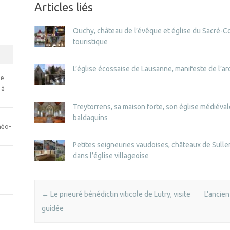
Articles liés
Ouchy, château de l’évêque et église du Sacré-Coe
touristique
L’église écossaise de Lausanne, manifeste de l’a
se
 à
Treytorrens, sa maison forte, son église médiéva
baldaquins
néo-
Petites seigneuries vaudoises, châteaux de Sulle
dans l’église villageoise
Post navigation
←
Le prieuré bénédictin viticole de Lutry, visite
L’ancien
guidée