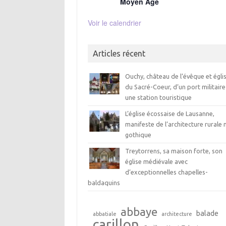
Moyen Age
Voir le calendrier
Articles récent
Ouchy, château de l’évêque et égli
du Sacré-Coeur, d’un port militaire
une station touristique
L’église écossaise de Lausanne,
manifeste de l’architecture rurale 
gothique
Treytorrens, sa maison forte, son
église médiévale avec
d’exceptionnelles chapelles-
baldaquins
abbaye
balade
abbatiale
architecture
carillon