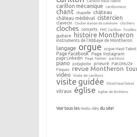
Carillon Haut-Talent
carillon mécanique
carillonneur
chant
château
chapelle
cistercien
château médiéval
clavecin
clochers
Clocher maison de commune
cloches
concerts
FMC Carillon
fouilles
histoire Montheron
guitare
instruments de l'Abbaye de Montheron
orgue
langage
orgue Haut-Talent
Page Facebook
Page Instagram
page Linkedin
Page Twitter
partition
piano
prieuré
polyglotte
PâKOMUZé
revue Montheron
tou
Pâques
video
Visite de carillons
visite guidée
Vitrail Haut-Talent
église
vitraux
église de Bottens
Voir tous les
mots-clés
du site!