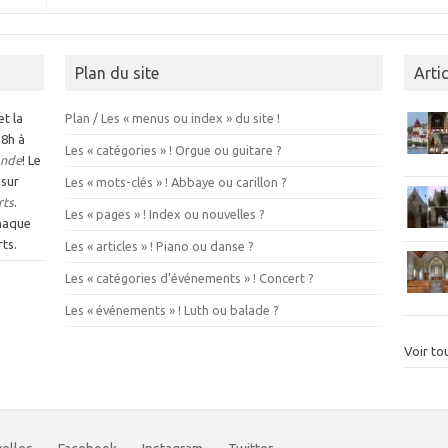
Plan du site
Arti
et la
Plan / Les « menus ou index » du site !
 8h à
Les « catégories » ! Orgue ou guitare ?
nde
! Le
 sur
Les « mots-clés » ! Abbaye ou carillon ?
rts
.
Les « pages » ! Index ou nouvelles ?
chaque
ts.
Les « articles » ! Piano ou danse ?
Les « catégories d’événements » ! Concert ?
Les « événements » ! Luth ou balade ?
Voir tou