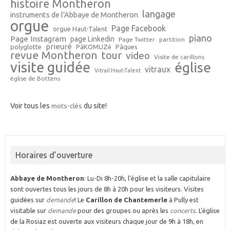
histoire Montheron
langage
instruments de l'Abbaye de Montheron
orgue
Page Facebook
orgue Haut-Talent
piano
Page Instagram
page Linkedin
Page Twitter
partition
prieuré
polyglotte
PâKOMUZé
Pâques
revue Montheron
tour
video
Visite de carillons
visite guidée
église
vitraux
Vitrail Haut-Talent
église de Bottens
Voir tous les
mots-clés
du site!
Horaires d’ouverture
Abbaye de Montheron
: Lu-Di 8h-20h, l’église et la salle capitulaire
sont ouvertes tous les jours de 8h à 20h pour les visiteurs. Visites
guidées sur
demande
! Le
Carillon de Chantemerle
à Pully est
visitable sur
demande
pour des groupes ou après les
concerts
. L'église
de la Rosiaz est ouverte aux visiteurs chaque jour de 9h à 18h, en