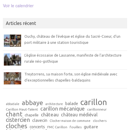
Voir le calendrier
Articles récent
Ouchy, château de l’évêque et église du Sacré-Coeur, d’un
port militaire à une station touristique
L’église écossaise de Lausanne, manifeste de l’architecture
rurale néo-gothique
Treytorrens, sa maison forte, son église médiévale avec
d’exceptionnelles chapelles-baldaquins
carillon
abbaye
balade
abbatiale
architecture
carillon mécanique
Carillon Haut-Talent
carillonneur
chant
château
château médiéval
chapelle
cistercien
clavecin
clochers
Clocher maison de commune
cloches
guitare
concerts
FMC Carillon
fouilles