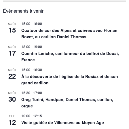
Évènements à venir
15:00
-
16:00
AOÛT
15
Quatuor de cor des Alpes et cuivres avec Florian
Bovet, au carillon Daniel Thomas
18:00
-
19:00
AOÛT
17
Quentin Leriche, carillonneur du beffroi de Douai,
France
15:00
-
16:30
AOÛT
22
À la découverte de l’église de la Rosiaz et de son
grand carillon
15:30
-
17:00
AOÛT
30
Greg Turini, Handpan, Daniel Thomas, carillon,
orgue
10:00
-
12:15
SEP
12
Visite guidée de Villeneuve au Moyen Age