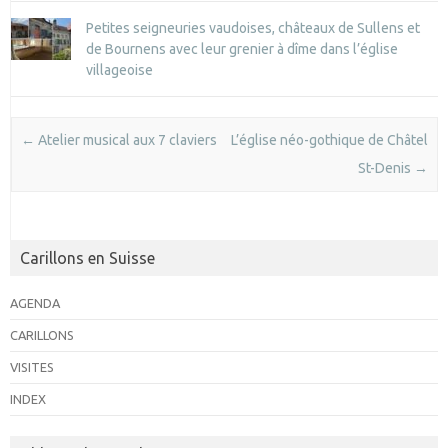
Petites seigneuries vaudoises, châteaux de Sullens et
de Bournens avec leur grenier à dîme dans l’église
villageoise
Post navigation
←
Atelier musical aux 7 claviers
L’église néo-gothique de Châtel
St-Denis
→
Carillons en Suisse
AGENDA
CARILLONS
VISITES
INDEX