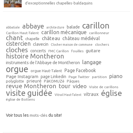
d’exceptionnelles chapelles-baldaquins
carillon
abbaye
balade
abbatiale
architecture
carillon mécanique
Carillon Haut-Talent
carillonneur
chant
château
château médiéval
chapelle
cistercien
clavecin
clochers
Clocher maison de commune
cloches
guitare
concerts
FMC Carillon
fouilles
histoire Montheron
langage
instruments de l'Abbaye de Montheron
orgue
Page Facebook
orgue Haut-Talent
piano
Page Instagram
page Linkedin
Page Twitter
partition
prieuré
polyglotte
PâKOMUZé
Pâques
revue Montheron
tour
video
Visite de carillons
visite guidée
église
vitraux
Vitrail Haut-Talent
église de Bottens
Voir tous les
mots-clés
du site!