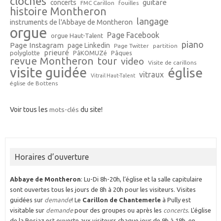
cloches
guitare
concerts
FMC Carillon
fouilles
histoire Montheron
langage
instruments de l'Abbaye de Montheron
orgue
Page Facebook
orgue Haut-Talent
piano
Page Instagram
page Linkedin
Page Twitter
partition
prieuré
polyglotte
PâKOMUZé
Pâques
revue Montheron
tour
video
Visite de carillons
visite guidée
église
vitraux
Vitrail Haut-Talent
église de Bottens
Voir tous les
mots-clés
du site!
Horaires d’ouverture
Abbaye de Montheron
: Lu-Di 8h-20h, l’église et la salle capitulaire
sont ouvertes tous les jours de 8h à 20h pour les visiteurs. Visites
guidées sur
demande
! Le
Carillon de Chantemerle
à Pully est
visitable sur
demande
pour des groupes ou après les
concerts
. L'église
de la Rosiaz est ouverte aux visiteurs chaque jour de 9h à 18h, en