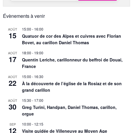
Évènements à venir
15:00
-
16:00
AOÛT
15
Quatuor de cor des Alpes et cuivres avec Florian
Bovet, au carillon Daniel Thomas
18:00
-
19:00
AOÛT
17
Quentin Leriche, carillonneur du beffroi de Douai,
France
15:00
-
16:30
AOÛT
22
À la découverte de l’église de la Rosiaz et de son
grand carillon
15:30
-
17:00
AOÛT
30
Greg Turini, Handpan, Daniel Thomas, carillon,
orgue
10:00
-
12:15
SEP
12
Visite guidée de Villeneuve au Moyen Age