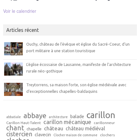
Voir le calendrier
Articles récent
Ouchy, château de l’évêque et église du Sacré-Coeur, d’un
port militaire à une station touristique
L’église écossaise de Lausanne, manifeste de l’architecture
rurale néo-gothique
Treytorrens, sa maison forte, son église médiévale avec
d’exceptionnelles chapelles-baldaquins
carillon
abbaye
balade
abbatiale
architecture
carillon mécanique
Carillon Haut-Talent
carillonneur
chant
château
château médiéval
chapelle
cistercien
clavecin
clochers
Clocher maison de commune