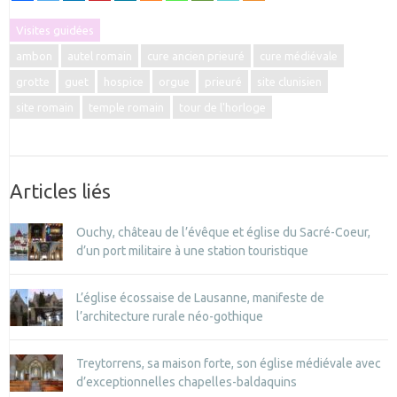
Visites guidées
ambon
autel romain
cure ancien prieuré
cure médiévale
grotte
guet
hospice
orgue
prieuré
site clunisien
site romain
temple romain
tour de l'horloge
Articles liés
Ouchy, château de l’évêque et église du Sacré-Coeur,
d’un port militaire à une station touristique
L’église écossaise de Lausanne, manifeste de
l’architecture rurale néo-gothique
Treytorrens, sa maison forte, son église médiévale avec
d’exceptionnelles chapelles-baldaquins