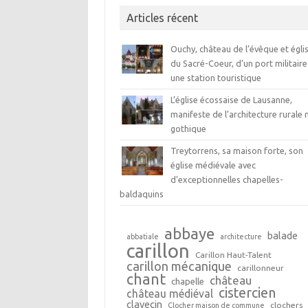
Articles récent
Ouchy, château de l’évêque et égli
du Sacré-Coeur, d’un port militaire
une station touristique
L’église écossaise de Lausanne,
manifeste de l’architecture rurale 
gothique
Treytorrens, sa maison forte, son
église médiévale avec
d’exceptionnelles chapelles-
baldaquins
abbaye
balade
abbatiale
architecture
carillon
Carillon Haut-Talent
carillon mécanique
carillonneur
chant
château
chapelle
cistercien
château médiéval
clavecin
clochers
Clocher maison de commune