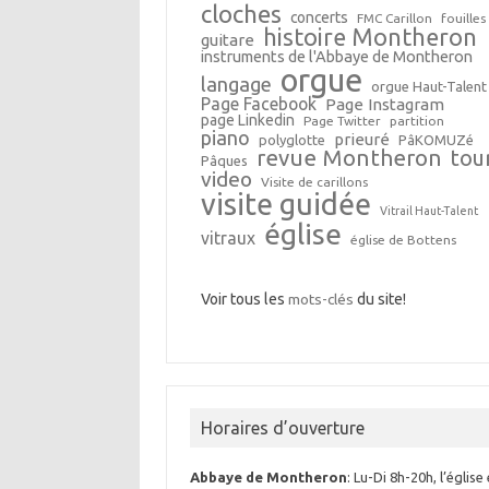
cloches
concerts
FMC Carillon
fouilles
histoire Montheron
guitare
instruments de l'Abbaye de Montheron
orgue
langage
orgue Haut-Talent
Page Facebook
Page Instagram
page Linkedin
Page Twitter
partition
piano
prieuré
polyglotte
PâKOMUZé
revue Montheron
tou
Pâques
video
Visite de carillons
visite guidée
Vitrail Haut-Talent
église
vitraux
église de Bottens
Voir tous les
mots-clés
du site!
Horaires d’ouverture
Abbaye de Montheron
: Lu-Di 8h-20h, l’église 