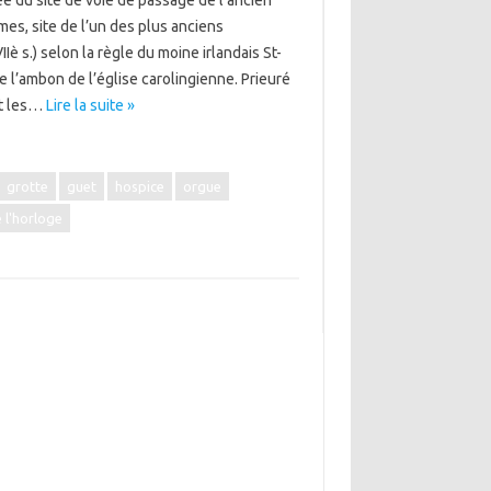
e du site de voie de passage de l’ancien
mes, site de l’un des plus anciens
è s.) selon la règle du moine irlandais St-
e l’ambon de l’église carolingienne. Prieuré
nt les…
Lire la suite »
grotte
guet
hospice
orgue
 l'horloge