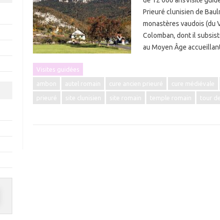
de 12’000 ansVisite guidé
Prieuré clunisien de Baul
monastères vaudois (du VII
Colomban, dont il subsist
au Moyen Âge accueilla
Visites guidées
ambon
autel romain
cure ancien prieuré
cure médiévale
prieuré
site clunisien
site romain
temple romain
tour de