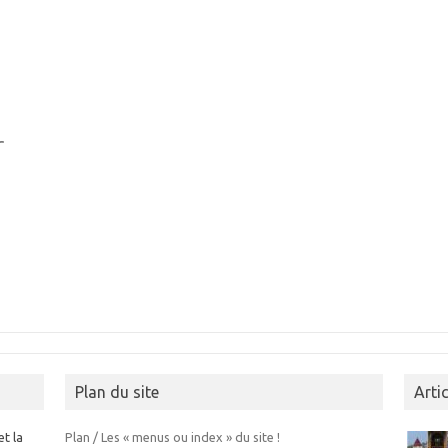
r
Plan du site
Arti
et la
Plan / Les « menus ou index » du site !