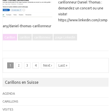
carillonneur Daniel Thomas :
demandez un concert ou une
visite!
https://www.linkedin.com/comp
any/daniel-thomas-carillonneur
Carillon
carillon
carillonneur
page Linkedin
1
2
3
4
Next ›
Last »
Carillons en Suisse
AGENDA
CARILLONS
VISITES