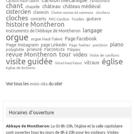
Carillon Haut-Talent
carillonneur
chant
château
château médiéval
chapelle
cistercien
clavecin
clochers
Clocher maison de commune
cloches
guitare
concerts
FMC Carillon
fouilles
histoire Montheron
langage
instruments de l'Abbaye de Montheron
orgue
Page Facebook
orgue Haut-Talent
piano
Page Instagram
page Linkedin
Page Twitter
partition
prieuré
polyglotte
PâKOMUZé
Pâques
revue Montheron
tour
video
Visite de carillons
visite guidée
église
vitraux
Vitrail Haut-Talent
église de Bottens
Voir tous les
mots-clés
du site!
Horaires d’ouverture
Abbaye de Montheron
: Lu-Di 8h-20h, l’église et la salle capitulaire
sont ouvertes tous les jours de 8h à 20h pour les visiteurs. Visites