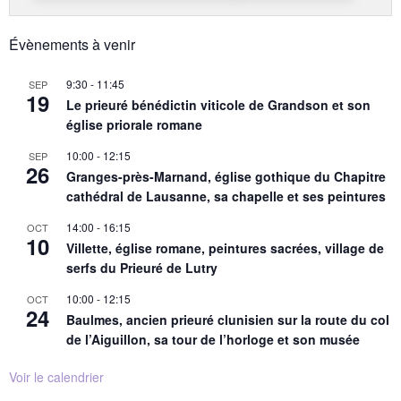
Évènements à venir
9:30
-
11:45
SEP
19
Le prieuré bénédictin viticole de Grandson et son
église priorale romane
10:00
-
12:15
SEP
26
Granges-près-Marnand, église gothique du Chapitre
cathédral de Lausanne, sa chapelle et ses peintures
14:00
-
16:15
OCT
10
Villette, église romane, peintures sacrées, village de
serfs du Prieuré de Lutry
10:00
-
12:15
OCT
24
Baulmes, ancien prieuré clunisien sur la route du col
de l’Aiguillon, sa tour de l’horloge et son musée
Voir le calendrier