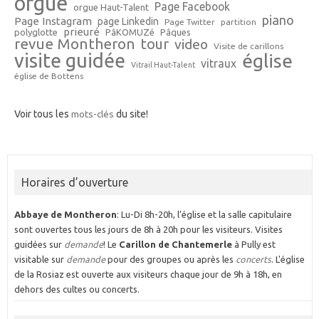
orgue
Page Facebook
orgue Haut-Talent
piano
Page Instagram
page Linkedin
Page Twitter
partition
prieuré
polyglotte
PâKOMUZé
Pâques
revue Montheron
tour
video
Visite de carillons
visite guidée
église
vitraux
Vitrail Haut-Talent
église de Bottens
Voir tous les
mots-clés
du site!
Horaires d’ouverture
Abbaye de Montheron
: Lu-Di 8h-20h, l’église et la salle capitulaire
sont ouvertes tous les jours de 8h à 20h pour les visiteurs. Visites
guidées sur
demande
! Le
Carillon de Chantemerle
à Pully est
visitable sur
demande
pour des groupes ou après les
concerts
. L'église
de la Rosiaz est ouverte aux visiteurs chaque jour de 9h à 18h, en
dehors des cultes ou concerts.