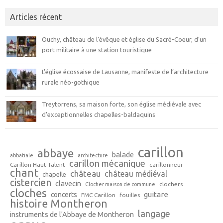
Articles récent
Ouchy, château de l’évêque et église du Sacré-Coeur, d’un
port militaire à une station touristique
L’église écossaise de Lausanne, manifeste de l’architecture
rurale néo-gothique
Treytorrens, sa maison forte, son église médiévale avec
d’exceptionnelles chapelles-baldaquins
carillon
abbaye
balade
abbatiale
architecture
carillon mécanique
Carillon Haut-Talent
carillonneur
chant
château
château médiéval
chapelle
cistercien
clavecin
clochers
Clocher maison de commune
cloches
guitare
concerts
FMC Carillon
fouilles
histoire Montheron
langage
instruments de l'Abbaye de Montheron