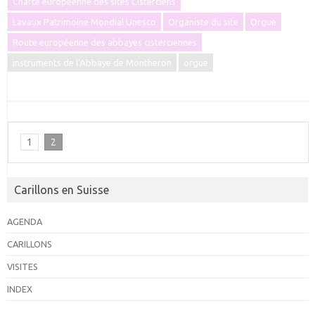
Charte européenne des sites Cisterciens
Lavaux Patrimoine Mondial Unesco
Organiste du site
Orgue
Route européenne des abbayes cisterciennes
instruments de l'Abbaye de Montheron
orgue
1
2
Carillons en Suisse
AGENDA
CARILLONS
VISITES
INDEX